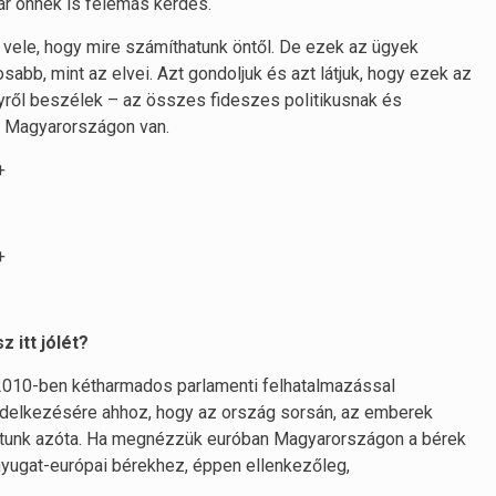
ár önnek is felemás kérdés.
 vele, hogy mire számíthatunk öntől. De ezek az ügyek
abb, mint az elvei. Azt gondoljuk és azt látjuk, hogy ezek az
gyről beszélek – az összes fideszes politikusnak és
a Magyarországon van.
+
+
 itt jólét?
 2010-ben kétharmados parlamenti felhatalmazással
rendelkezésére ahhoz, hogy az ország sorsán, az emberek
tottunk azóta. Ha megnézzük euróban Magyarországon a bérek
nyugat-európai bérekhez, éppen ellenkezőleg,