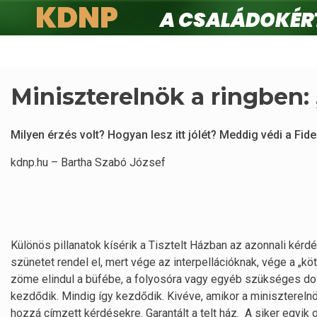
KDNP
A családokért.
Ugrás
a
tartalomra
Miniszterelnök a ringben:
Milyen érzés volt? Hogyan lesz itt jólét? Meddig védi a Fi
kdnp.hu – Bartha Szabó József
Különös pillanatok kísérik a Tisztelt Házban az azonnali kér
szünetet rendel el, mert vége az interpellációknak, vége a „
zöme elindul a büfébe, a folyosóra vagy egyéb szükséges dolg
kezdődik. Mindig így kezdődik. Kivéve, amikor a miniszterelnök
hozzá címzett kérdésekre. Garantált a telt ház. A siker egyi