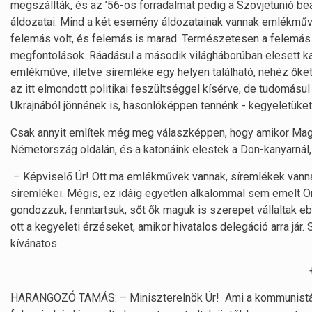
megszállták, és az ’56-os forradalmat pedig a Szovjetunió bea
áldozatai. Mind a két esemény áldozatainak vannak emlékműv
felemás volt, és felemás is marad. Természetesen a felemás p
megfontolások. Ráadásul a második világháborúban elesett ka
emlékműve, illetve síremléke egy helyen található, nehéz őke
az itt elmondott politikai feszültséggel kísérve, de tudomás
Ukrajnából jönnének is, hasonlóképpen tennénk - kegyeletüket 
Csak annyit említek még meg válaszképpen, hogy amikor Mag
Németország oldalán, és a katonáink elestek a Don-kanyarnál, 
– Képviselő Úr! Ott ma emlékművek vannak, síremlékek vann
síremlékei. Mégis, ez idáig egyetlen alkalommal sem emelt Or
gondozzuk, fenntartsuk, sőt ők maguk is szerepet vállaltak e
ott a kegyeleti érzéseket, amikor hivatalos delegáció arra já
kívánatos.
HARANGOZÓ TAMÁS: – Miniszterelnök Úr! Ami a kommunistázás