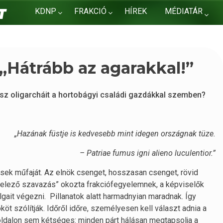
KDNP
FRAKCIÓ
HÍREK
MÉDIATÁR
KAPCSOLAT
 „Hátrább az agarakkal!”
desz oligarcháit a hortobágyi családi gazdákkal szemben?
„Hazának füstje is kedvesebb mint idegen országnak tüze.
– Patriae fumus igni alieno luculentior.”
dések műfaját. Az elnök csenget, hosszasan csenget, rövid
kötelező szavazás” okozta frakciófegyelemnek, a képviselők
ait végezni. Pillanatok alatt harmadnyian maradnak. Így
öt szólítják. Időről időre, személyesen kell választ adnia a
k oldalon sem kétséges: minden párt hálásan megtapsolja a