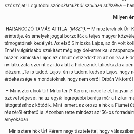
szószóját! Legutóbbi
szónoklataikból szolidan stilizálva –
han
Milyen ér
HARANGOZÓ TAMÁS ATTILA
(MSZP)
: – Miniszterelnök Úr!
érintettje, és amelyek joggal borzolták a teljes magyar közvé
támogatóinak kedélyét. Az első Simicska Lajos, az ön volt kol
Ennél vulgárisabb szakítást még egy dél-amerikai szappanope
hiszen Simicska Lajos az elmúlt évtizedekben az ön és a Fid
nyilatkozata szerint ez idő alatt a Fidesznek talicskázta a pénz
idézem: „Te is tudod, Lajos, én is tudom, kedves Lajos, hogy 
érdekessége e mondatoknak, hogy nem önről, Orbán Viktorról ál
– Miniszterelnök Úr! Mi történt? Kérem, mesélje el, hogyan é
szövetségesei, ha az egyik legrégebbi barátja már a fizikai 
látogatásához kötődik. Mint ismert, az orosz elnök a Fiumei
részéről érthető is. Azonban tette mindezt az ’56-os forra
árnyékában.
– Miniszterelnök Úr! Kérem nagy tisztelettel, hogy válaszában 