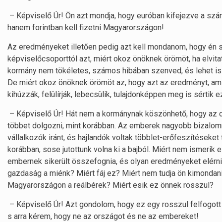
– Képviselő Úr! Ön azt mondja, hogy euróban kifejezve a szá
hanem forintban kell fizetni Magyarországon!
Az eredményeket illetően pedig azt kell mondanom, hogy én
képviselőcsoporttól azt, miért okoz önöknek örömöt, ha elvi
kormány nem tökéletes, számos hibában szenved, és lehet is a k
De miért okoz önöknek örömöt az, hogy azt az eredményt, amit 
kihúzzák, felülírják, lebecsülik, tulajdonképpen meg is sértik
– Képviselő Úr! Hát nem a kormánynak köszönhető, hogy az or
többet dolgozni, mint korábban. Az emberek nagyobb bizalomm
vállalkozók iránt, és hajlandók voltak többlet-erőfeszítéseket 
korábban, sose jutottunk volna ki a bajból. Miért nem ismerik 
embernek sikerült összefognia, és olyan eredményeket elérn
gazdaság a miénk? Miért fáj ez? Miért nem tudja ön kimondani
Magyarországon a reálbérek? Miért esik ez önnek rosszul?
– Képviselő Úr! Azt gondolom, hogy ez egy rosszul felfogott
s arra kérem, hogy ne az országot és ne az embereket!