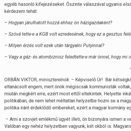
egyéb hasonló kifejezéseket. Őszinte válaszával ugyanis els
kérdezem tehát:
–
Hogyan járulhatott hozzá ehhez ön házigazdaként?
– Szóvá tette-e a KGB volt ezredesének, hogy ez a gesztus fe
– Milyen érzés volt ezek után tárgyalni Putyinnal?
– Vagy a gáz- és atombiznisz feledtette-e már önnel, hogy mi is
ORBÁN VIKTOR,
miniszterelnök
: – Képviselő Úr! Bár kétségk
eltanácsolt engem, mert önök mégiscsak kommunisták voltak,
miután megkért erre, ezért most ettől eltekintek. Helyette i
politikában, de nem lehet méltatlan helyzetbe hozni se a mag
politika iránt érdeklődő embereket, ezért a magyar kormány e
– Ami a szovjet emlékmű ügyét illeti, ön bizonyára ismeri a v
Valóban egy nehéz helyzetben vagyunk, két okból is. Magyaro