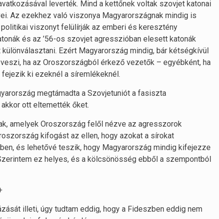
vatkozásával leverték. Mind a kettőnek voltak szovjet katonai
ei. Az ezekhez való viszonya Magyarországnak mindig is
olitikai viszonyt felülírják az emberi és keresztény
tonák és az ’56-os szovjet agresszióban elesett katonák
t különválasztani. Ezért Magyarország mindig, bár kétségkívül
ul veszi, ha az Oroszországból érkező vezetők – egyébként, ha
fejezik ki ezeknél a síremlékeknél.
yarország megtámadta a Szovjetuniót a fasiszta
akkor ott eltemették őket.
ak, amelyek Oroszország felől nézve az agresszorok
oszország kifogást az ellen, hogy azokat a sírokat
bben, és lehetővé teszik, hogy Magyarország mindig kifejezze
r. Szerintem ez helyes, és a kölcsönösség ebből a szempontból
+
át illeti, úgy tudtam eddig, hogy a Fideszben eddig nem