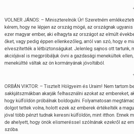
VOLNER JÁNOS: – Miniszterelnök Úr! Szeretném emlékeztetni
kérem, hogy ne lépjen az ország mögé, az országnak ugyanis 
ezer magyar ember, aki elhagyta az országot az elmúlt évekbe
őket, vagy pedig éppen ellenkezőleg, arról van szó, hogy e m
elveszítették a létbiztonságukat. Jelenleg sajnos ott tartunk
akciójával is megpróbáljuk óvni a gazdasági menekültek ellen
menekültté váltak az ön kormányának jóvoltából.
ORBÁN VIKTOR: – Tisztelt Hölgyeim és Uraim! Nem tartom bec
sakkjátszmákban akarják felhasználni azokat az embereket, a
hogy külföldön próbálnak boldogulni. Folyamatosan megtámad
dolgot tettek volna, holott ezek az emberek értékelték a maguk
jóval több pénzt tudnak keresni külföldön, mint itthon. Ennek
de ahelyett, hogy önök elismeréssel szólnának ezekről az e
szóba.