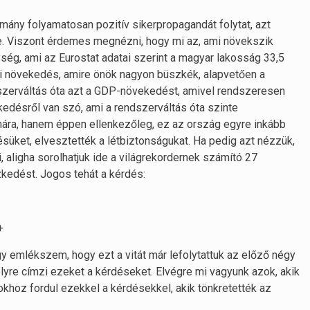
mány folyamatosan pozitív sikerpropagandát folytat, azt
ye. Viszont érdemes megnézni, hogy mi az, ami növekszik
ég, ami az Eurostat adatai szerint a magyar lakosság 33,5
gi növekedés, amire önök nagyon büszkék, alapvetően a
endszerváltás óta azt a GDP-növekedést, amivel rendszeresen
kedésről van szó, ami a rendszerváltás óta szinte
ámára, hanem éppen ellenkezőleg, ez az ország egyre inkább
üket, elvesztették a létbiztonságukat. Ha pedig azt nézzük,
 aligha sorolhatjuk ide a világrekordernek számító 27
kedést. Jogos tehát a kérdés:
+
gy emlékszem, hogy ezt a vitát már lefolytattuk az előző négy
lyre címzi ezeket a kérdéseket. Elvégre mi vagyunk azok, akik
okhoz fordul ezekkel a kérdésekkel, akik tönkretették az