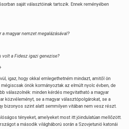
ősorban saját választóinak tartozik. Ennek reményében
lér a magyar nemzet megalázásával?
 volt a Fidesz igazi genezise?
+
ívül, igaz, hogy okkal emlegethetném mindazt, amitől ön
 mégiscsak önök kormányoztak az elmúlt nyolc évben, de
nkább válaszolnék: minden kérdés megvitatható a magyar
yar közvéleményt, se a magyar választópolgárokat, se a
gy bizonyos szint alatt semmilyen vitában nem vesz részt.
alóságos tényeket, amelyeket most itt jóindulatúan mellőzött.
rszágot a második világháború során a Szovjetunió katonái