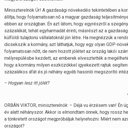
Miniszterelnök Úr! A gazdasági növekedés tekintetében a kor
állítja, hogy folyamatosan nő a magyar gazdaság teljesítmén
ebben az országban. Én azt látom, hogy egyrészről a szegénys
százalékát, tehát egyharmadát érinti, másrészt az a gazdasá
külföldi tulajdonú vállalatoknál jön létre. Ha megnézzük a r
dicsekszik a kormány, azt láthatjuk, hogy egy olyan GDP-növe
folyamatosan nőtt, de nem hozott jólétet az ország lakói sz
mélyrepülésbe kezdett, az emberek elvesztették a megélhetés
hogy a kormány milyen eszközökkel igyekezett rajtuk segíteni,
százalékos áfát és jó néhány egyéb hasonló megszorító intéz
– Hogyan lesz itt jólét?
ORBÁN VIKTOR,
miniszterelnök
: – Déjà vu érzésem van! Én ú
év alatt néhányszor. Akkor is elmondtam önnek, hogy rossz he
a tönkretett országot megpróbáljuk helyrehozni. Miért nem az
országot?