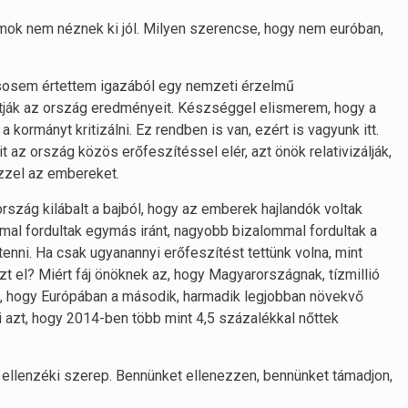
mok nem néznek ki jól. Milyen szerencse, hogy nem euróban,
 sosem értettem igazából egy nemzeti érzelmű
tatják az ország eredményeit. Készséggel elismerem, hogy a
ormányt kritizálni. Ez rendben is van, ezért is vagyunk itt.
az ország közös erőfeszítéssel elér, azt önök relativizálják,
 ezzel az embereket.
szág kilábalt a bajból, hogy az emberek hajlandók voltak
al fordultak egymás iránt, nagyobb bizalommal fordultak a
tenni. Ha csak ugyanannyi erőfeszítést tettünk volna, mint
ezt el? Miért fáj önöknek az, hogy Magyarországnak, tízmillió
i, hogy Európában a második, harmadik legjobban növekvő
 azt, hogy 2014-ben több mint 4,5 százalékkal nőttek
 ellenzéki szerep. Bennünket ellenezzen, bennünket támadjon,