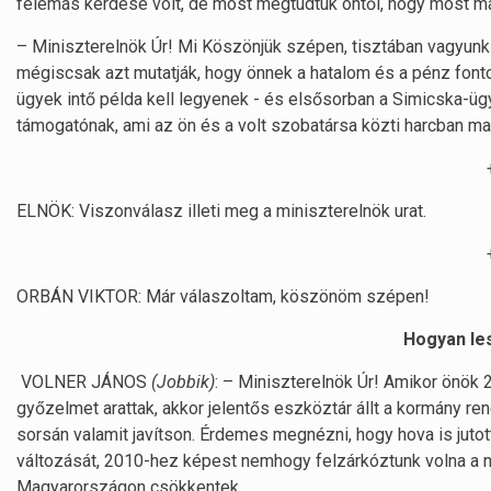
felemás kérdése volt, de most megtudtuk öntől, hogy most m
– Miniszterelnök Úr! Mi Köszönjük szépen, tisztában vagyunk
mégiscsak azt mutatják, hogy önnek a hatalom és a pénz fontos
ügyek intő példa kell legyenek - és elsősorban a Simicska-ü
támogatónak, ami az ön és a volt szobatársa közti harcban m
ELNÖK: Viszonválasz illeti meg a miniszterelnök urat.
ORBÁN VIKTOR: Már válaszoltam, köszönöm szépen!
Hogyan lesz
VOLNER JÁNOS
(Jobbik)
: – Miniszterelnök Úr! Amikor önök
győzelmet arattak, akkor jelentős eszköztár állt a kormány 
sorsán valamit javítson. Érdemes megnézni, hogy hova is ju
változását, 2010-hez képest nemhogy felzárkóztunk volna a 
Magyarországon csökkentek.