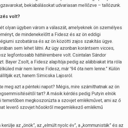
gzavarokat, bekiabálásokat udvariasan mellőzve – tallózunk.
zés volt?
 Két olyan ügyben várom a válaszát, amelyeknek ön személyes
leményt, de mindenekelőtt a Fidesz és az ön eddigi
légiumi szobatársa és az ön közötti zajos szakítás ügye.
rában sem lehet látni. Az ügy azonban korántsem vicces,
esz legfontosabb háttérembere volt. Csintalan Sándor
t. Bayer Zsolt, a Fidesz alapítója pedig az alábbiakat írta róla
nélküled már nem lenne Fidesz, már ’94 óta nem lenne.” Külön
lítják ezt, hanem Simicska Lajosról.
lte meg azt a pénteki napot? Mégis, mire számíthatnak az ön
megsemmisítésétől tart? A másik kérdés pedig Putyin elnök
 úti temetőben megkoszorúzta a szovjet emlékművet, ami az ő
dalmat leverő szovjet hősökről megemlékező emlékmű
kerülje az „önök”, az „elmúlt nyolc év”, a „kommunisták” és az