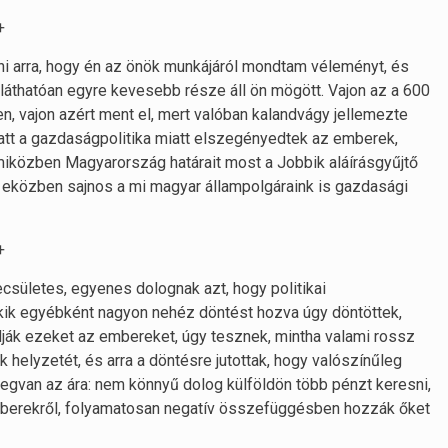
+
 arra, hogy én az önök munkájáról mondtam véleményt, és
láthatóan egyre kevesebb része áll ön mögött. Vajon az a 600
n, vajon azért ment el, mert valóban kalandvágy jellemezte
iatt a gazdaságpolitika miatt elszegényedtek az emberek,
, miközben Magyarország határait most a Jobbik aláírásgyűjtő
, eközben sajnos a mi magyar állampolgáraink is gazdasági
+
sületes, egyenes dolognak azt, hogy politikai
kik egyébként nagyon nehéz döntést hozva úgy döntöttek,
ják ezeket az embereket, úgy tesznek, mintha valami rossz
 helyzetét, és arra a döntésre jutottak, hogy valószínűleg
 megvan az ára: nem könnyű dolog külföldön több pénzt keresni,
mberekről, folyamatosan negatív összefüggésben hozzák őket