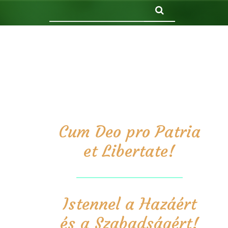
Keresés
Cum Deo pro Patria
et Libertate!
Istennel a Hazáért
és a Szabadságért!