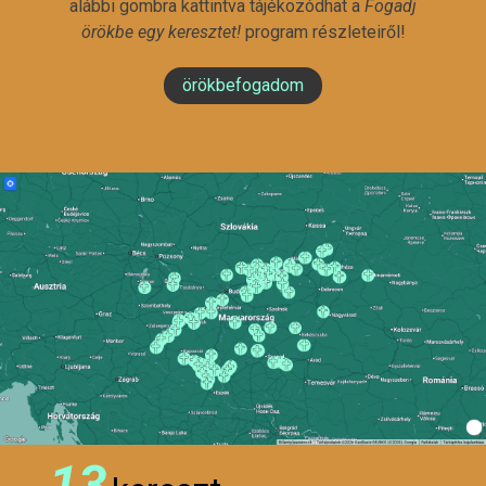
alábbi gombra kattintva tájékozódhat a
Fogadj
örökbe egy keresztet!
program részleteiről!
örökbefogadom
13