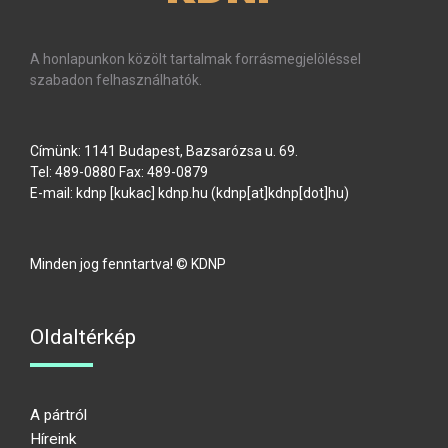
A honlapunkon közölt tartalmak forrásmegjelöléssel
szabadon felhasználhatók.
Címünk: 1141 Budapest, Bazsarózsa u. 69.
Tel: 489-0880 Fax: 489-0879
E-mail:
kdnp
[kukac]
kdnp
.
hu
(kdnp[at]kdnp[dot]hu)
Minden jog fenntartva! © KDNP
Oldaltérkép
A pártról
Híreink