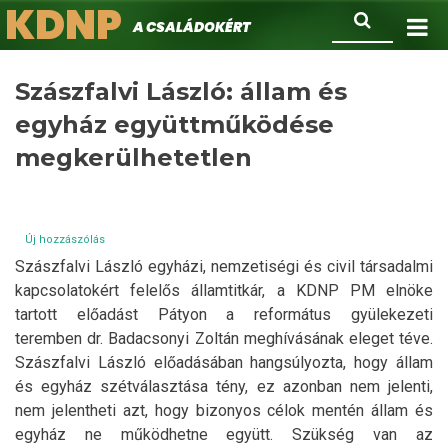
KDNP
Ugrás
Keresés
A családokért.
a
tartalomra
Szászfalvi László: állam és
egyház együttműködése
megkerülhetetlen
Új hozzászólás
Szászfalvi László egyházi, nemzetiségi és civil társadalmi
kapcsolatokért felelős államtitkár, a KDNP PM elnöke
tartott előadást Pátyon a református gyülekezeti
teremben dr. Badacsonyi Zoltán meghívásának eleget téve.
Szászfalvi László előadásában hangsúlyozta, hogy állam
és egyház szétválasztása tény, ez azonban nem jelenti,
nem jelentheti azt, hogy bizonyos célok mentén állam és
egyház ne működhetne együtt. Szükség van az