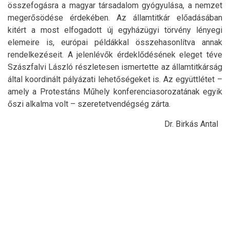
összefogásra a magyar társadalom gyógyulása, a nemzet
megerősödése érdekében. Az államtitkár előadásában
kitért a most elfogadott új egyházügyi törvény lényegi
elemeire is, európai példákkal összehasonlítva annak
rendelkezéseit. A jelenlévők érdeklődésének eleget téve
Szászfalvi László részletesen ismertette az államtitkárság
által koordinált pályázati lehetőségeket is. Az együttlétet –
amely a Protestáns Műhely konferenciasorozatának egyik
őszi alkalma volt – szeretetvendégség zárta.
Dr. Birkás Antal