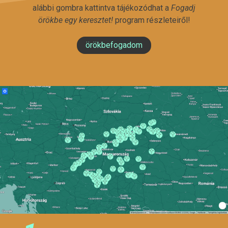
alábbi gombra kattintva tájékozódhat a
Fogadj
örökbe egy keresztet!
program részleteiről!
örökbefogadom