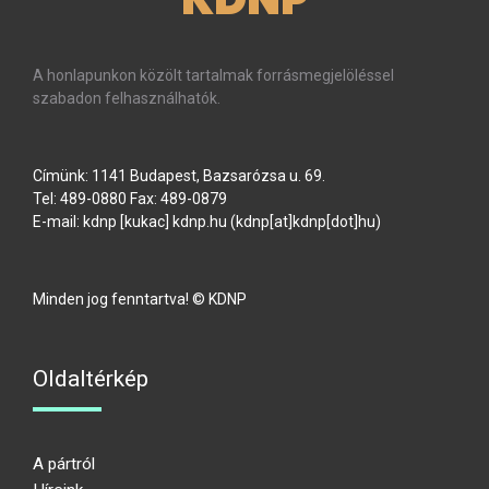
A honlapunkon közölt tartalmak forrásmegjelöléssel
szabadon felhasználhatók.
Címünk: 1141 Budapest, Bazsarózsa u. 69.
Tel: 489-0880 Fax: 489-0879
E-mail:
kdnp
[kukac]
kdnp
.
hu
(kdnp[at]kdnp[dot]hu)
Minden jog fenntartva! © KDNP
Oldaltérkép
A pártról