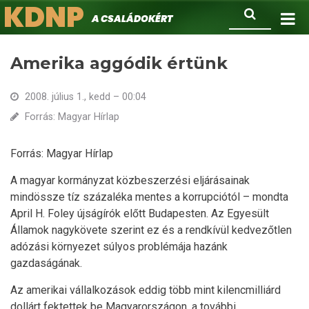
KDNP
Ugrás
Keresés
A családokért.
a
tartalomra
Amerika aggódik értünk
2008. július 1., kedd – 00:04
Forrás: Magyar Hírlap
Forrás: Magyar Hírlap
A magyar kormányzat közbeszerzési eljárásainak
mindössze tíz százaléka mentes a korrupciótól – mondta
April H. Foley újságírók előtt Budapesten. Az Egyesült
Államok nagykövete szerint ez és a rendkívül kedvezőtlen
adózási környezet súlyos problémája hazánk
gazdaságának.
Az amerikai vállalkozások eddig több mint kilencmilliárd
dollárt fektettek be Magyarországon, a további