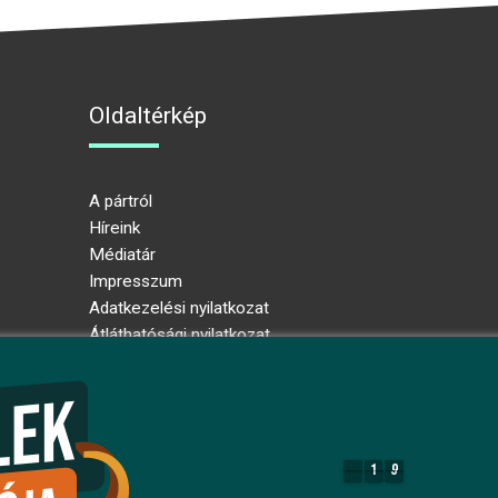
Oldaltérkép
A pártról
Híreink
Médiatár
Impresszum
Adatkezelési nyilatkozat
Átláthatósági nyilatkozat
Ugrás az oldal tetejére
1
9
1
9
8