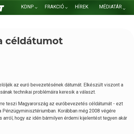
KDNP
FRAKCIÓ
HÍREK
MÉDIATÁR
KAPCSOLAT
a céldátumot
jelöljék az euró bevezetésének dátumát. Elkészült viszont a
sának technikai problémáira keresik a választ.
évre teszi Magyarország az euróbevezetés céldátumát - ezt
s a Pénzügyminisztériumban. Korábban még 2008 végére
arról, hogy az idén bármilyen érdemi kijelentést tegyen akár