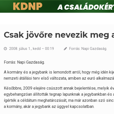
KDNP
A családokért.
Ugrás
a
tartalomra
Csak jövőre nevezik meg 
2008. július 1., kedd – 00:19
Forrás: Napi Gazdaság.
Forrás: Napi Gazdaság.
A kormány és a jegybank is lemondott arról, hogy még idén ki
nemzeti átállási terv első változata, amiben az euró alkalmazá
Későbbre, 2009 elejére csúszott annak bejelentése, melyik 
egybehangzóan állították tegnap lapunknak a jegybankban é
ígérték a céldátum meghatározását, ma már azonban szó sincs 
a kormány, akár a jegybank az üggyel kapcsolatban.