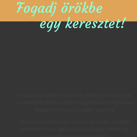
Fogadj örökbe
egy keresztet!
Országos akciónk célja az utak mentén, a települések
közterületein álló keresztek megmentése, felújítása és
állaguk megóvása az utókor számára.
Ha Ön is szeretne részt venni az akcióban, az alábbi
gombra kattintva tájékozódhat a
Fogadj örökbe egy
keresztet!
program részleteiről!