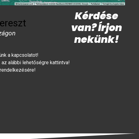
Kérdése
ereszt
van? Írjon
zágon
nekünk!
lünk a kapcsolatot!
az alábbi lehetőségre kattintva!
 rendelkezésére!