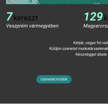
7
129
kereszt
k
Veszprém vármegyében
Magyarors
Kérjük, vegye fel ve
Küldjön üzenetet munkatársainknak 
Készséggel állunk
üzenetet küldök