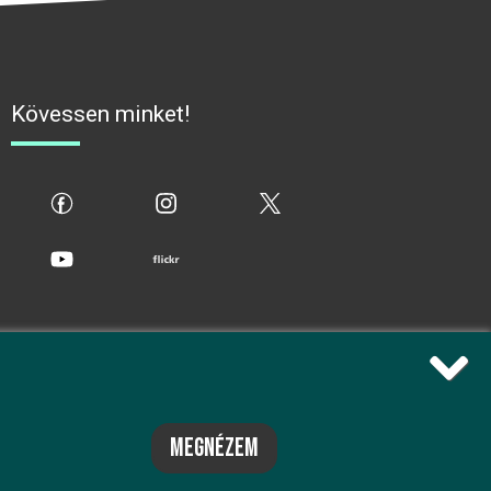
Kövessen minket!
fb
ig
x
yt
flickr
megnézem