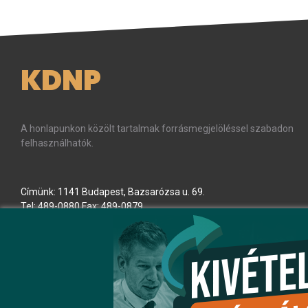
KDNP
A honlapunkon közölt tartalmak forrásmegjelöléssel szabadon
felhasználhatók.
Címünk: 1141 Budapest, Bazsarózsa u. 69.
Tel: 489-0880 Fax: 489-0879
E-mail:
kdnp
[kukac]
kdnp
.
hu
(kdnp[at]kdnp[dot]hu)
Minden jog fenntartva! © KDNP