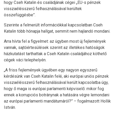
hogy Cseh Katalin és családjának cégei „EU-s pénzek
visszaélésszerű felhasználásával kerültek
összefüggésbe”.
Szerinte a felmerült információkkal kapcsolatban Cseh
Katalin több hónapja hallgat, semmit nem hajlandó mondani.
Arra hívta fel a figyelmet: az ügyben most új fejlemények
vannak, sajtóértesülések szerint az illetékes hatóságok
házkutatást tarthattak a Cseh Katalin családjához köthető
cégek váci telephelyén.
„A friss fejlemények ügyében egy nagyon egyszerű
kérdésünk van Cseh Katalin felé, aki európai uniós pénzek
visszaélésszerű felhasználásával került kapcsolatba úgy,
hogy ő maga is európai parlamenti képviselő: mikor fog
ennek a korrupciós botránynak a hatására végre lemondani
az európai parlamenti mandátumáról?” – fogalmazott Hollik
István.