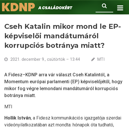
KDNP
Ugrás
Keresés
A családokért.
a
tartalomra
Cseh Katalin mikor mond le EP-
képviselői mandátumáról
korrupciós botránya miatt?
2021. december 9., csütörtök – 13:44
MTI
A Fidesz–KDNP arra vár választ Cseh Katalintól, a
Momentum európai parlamenti (EP) képviselőjétől, hogy
mikor fog végre lemondani mandátumáról korrupciós
botránya miatt.
MTI
Hollik
István
, a Fidesz kommunikációs igazgatója szerdai
videónyilatkozatában azt mondta: hónapok óta tudható,