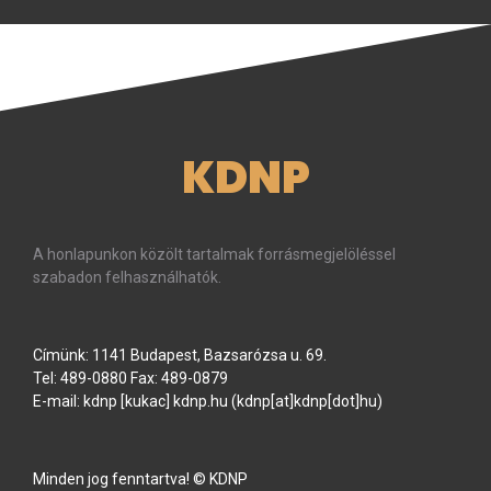
KDNP
A honlapunkon közölt tartalmak forrásmegjelöléssel
szabadon felhasználhatók.
Címünk: 1141 Budapest, Bazsarózsa u. 69.
Tel: 489-0880 Fax: 489-0879
E-mail:
kdnp
[kukac]
kdnp
.
hu
(kdnp[at]kdnp[dot]hu)
Minden jog fenntartva! © KDNP