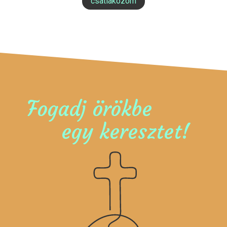
csatlakozom
Fogadj örökbe
egy keresztet!