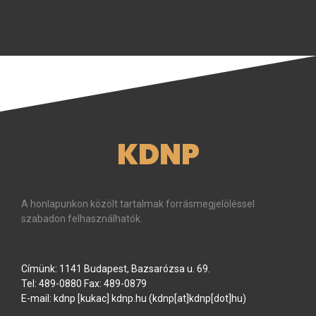
KDNP
A honlapunkon közölt tartalmak forrásmegjelöléssel
szabadon felhasználhatók.
Címünk: 1141 Budapest, Bazsarózsa u. 69.
Tel: 489-0880 Fax: 489-0879
E-mail:
kdnp
[kukac]
kdnp
.
hu
(kdnp[at]kdnp[dot]hu)