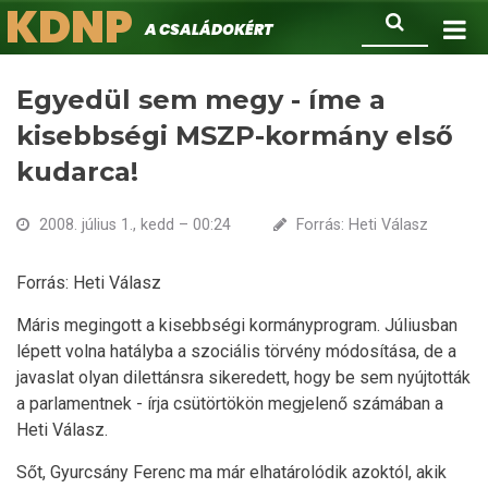
KDNP
Ugrás
Keresés
A családokért.
a
tartalomra
Egyedül sem megy - íme a
kisebbségi MSZP-kormány első
kudarca!
2008. július 1., kedd – 00:24
Forrás: Heti Válasz
Forrás: Heti Válasz
Máris megingott a kisebbségi kormányprogram. Júliusban
lépett volna hatályba a szociális törvény módosítása, de a
javaslat olyan dilettánsra sikeredett, hogy be sem nyújtották
a parlamentnek - írja csütörtökön megjelenő számában a
Heti Válasz.
Sőt, Gyurcsány Ferenc ma már elhatárolódik azoktól, akik