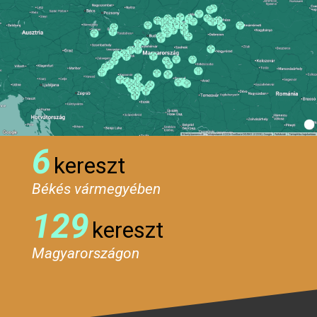
6
kereszt
Békés vármegyében
129
kereszt
Magyarországon