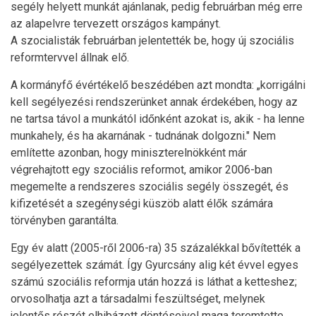
segély helyett munkát ajánlanak, pedig februárban még erre
az alapelvre tervezett országos kampányt.
A szocialisták februárban jelentették be, hogy új szociális
reformtervvel állnak elő.
A kormányfő évértékelő beszédében azt mondta: „korrigálni
kell segélyezési rendszerünket annak érdekében, hogy az
ne tartsa távol a munkától időnként azokat is, akik - ha lenne
munkahely, és ha akarnának - tudnának dolgozni." Nem
említette azonban, hogy miniszterelnökként már
végrehajtott egy szociális reformot, amikor 2006-ban
megemelte a rendszeres szociális segély összegét, és
kifizetését a szegénységi küszöb alatt élők számára
törvényben garantálta.
Egy év alatt (2005-ről 2006-ra) 35 százalékkal bővítették a
segélyezettek számát. Így Gyurcsány alig két évvel egyes
számú szociális reformja után hozzá is láthat a ketteshez;
orvosolhatja azt a társadalmi feszültséget, melynek
jelentős részét elhibázott döntéseivel maga teremtette