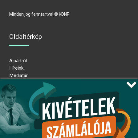
Minden jog fenntartva! © KDNP
Oldaltérkép
A pártról
Híreink
Médiatár
Impresszum
Adatkezelési nyilatkozat
Átláthatósági nyilatkozat
Ugrás az oldal tetejére
Kövessen minket!