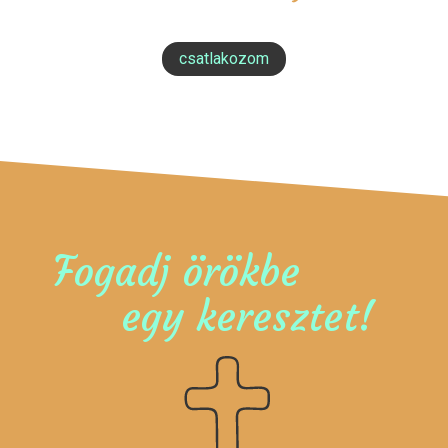
csatlakozom
Fogadj örökbe
egy keresztet!