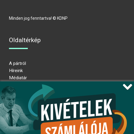
Minden jog fenntartva! © KDNP
Oldaltérkép
A pártról
Híreink
Médiatár
Impresszum
Adatkezelési nyilatkozat
Átláthatósági nyilatkozat
Ugrás az oldal tetejére
Kövessen minket!