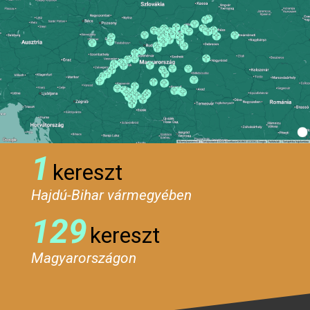
1
kereszt
Hajdú-Bihar vármegyében
129
kereszt
Magyarországon