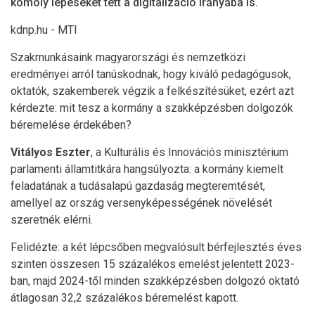
komoly lépéseket tett a digitalizáció irányába is.
kdnp.hu - MTI
Szakmunkásaink magyarországi és nemzetközi
eredményei arról tanúskodnak, hogy kiváló pedagógusok,
oktatók, szakemberek végzik a felkészítésüket, ezért azt
kérdezte: mit tesz a kormány a szakképzésben dolgozók
béremelése érdekében?
Vitályos Eszter
, a Kulturális és Innovációs minisztérium
parlamenti államtitkára hangsúlyozta: a kormány kiemelt
feladatának a tudásalapú gazdaság megteremtését,
amellyel az ország versenyképességének növelését
szeretnék elérni.
Felidézte: a két lépcsőben megvalósult bérfejlesztés éves
szinten összesen 15 százalékos emelést jelentett 2023-
ban, majd 2024-től minden szakképzésben dolgozó oktató
átlagosan 32,2 százalékos béremelést kapott.