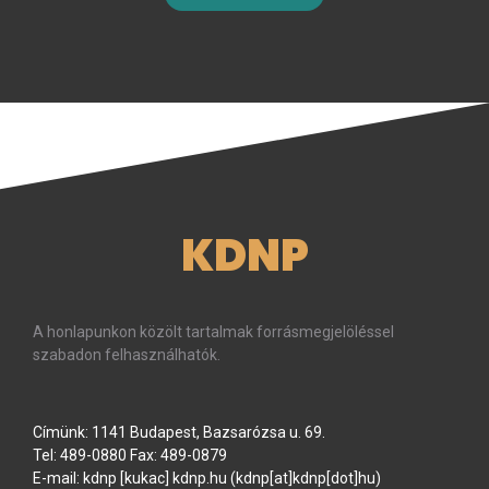
KDNP
A honlapunkon közölt tartalmak forrásmegjelöléssel
szabadon felhasználhatók.
Címünk: 1141 Budapest, Bazsarózsa u. 69.
Tel: 489-0880 Fax: 489-0879
E-mail:
kdnp
[kukac]
kdnp
.
hu
(kdnp[at]kdnp[dot]hu)