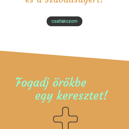
csatlakozom
Fogadj örökbe
egy keresztet!