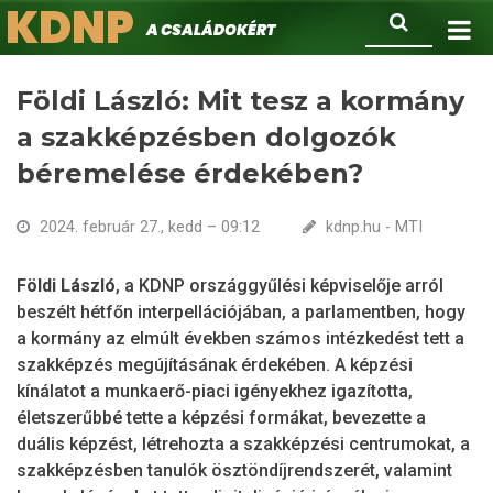
KDNP
Ugrás
Keresés
A családokért.
a
tartalomra
Földi László: Mit tesz a kormány
a szakképzésben dolgozók
béremelése érdekében?
2024. február 27., kedd – 09:12
kdnp.hu - MTI
Földi László
, a KDNP országgyűlési képviselője arról
beszélt hétfőn interpellációjában, a parlamentben, hogy
a kormány az elmúlt években számos intézkedést tett a
szakképzés megújításának érdekében. A képzési
kínálatot a munkaerő-piaci igényekhez igazította,
életszerűbbé tette a képzési formákat, bevezette a
duális képzést, létrehozta a szakképzési centrumokat, a
szakképzésben tanulók ösztöndíjrendszerét, valamint