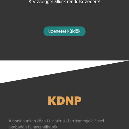
Készséggel állunk rendelkezésére!
üzenetet küldök
KDNP
A honlapunkon közölt tartalmak forrásmegjelöléssel
szabadon felhasználhatók.