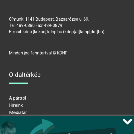
Címünk: 1141 Budapest, Bazsarózsa u. 69.
Tel: 489-0880 Fax: 489-0879
E-mail:
kdnp
[kukac]
kdnp
.
hu
(kdnp[at]kdnp[dot]hu)
Minden jog fenntartva! © KDNP
Oldaltérkép
A pártról
Híreink
Médiatár
Impresszum
Adatkezelési nyilatkozat
Átláthatósági nyilatkozat