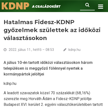
KDNP
Ugrás
Keresés
A családokért.
a
tartalomra
Hatalmas Fidesz-KDNP
győzelmek születtek az időközi
választásokon
2022. július 11., hétfő – 08:53
kdnp.hu
A július 10-én tartott időközi választásokon három
településen is meggyőző fölénnyel nyertek a
kormánypártok jelöltjei
kdnp.hu
A leadott szavazatok közel 70 százalékát (68,16%)
szerezte meg Horváth Ádám a Fidesz-KDNP jelöltje
Budapest XVI. kerület 2. egyéni választókerületében tartott