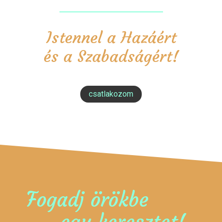
Istennel a Hazáért
és a Szabadságért!
csatlakozom
Fogadj örökbe
egy keresztet!