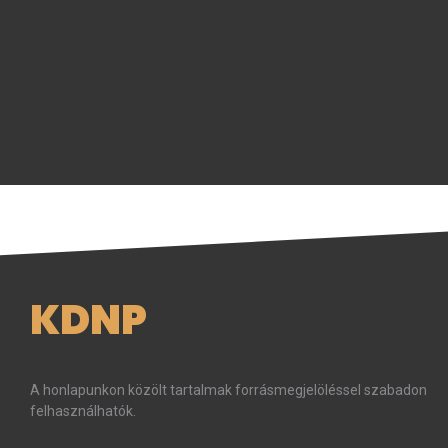
KDNP
A honlapunkon közölt tartalmak forrásmegjelöléssel szabadon
felhasználhatók.