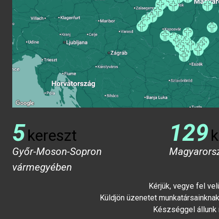
5
129
kereszt
k
Győr-Moson-Sopron
Magyarors
vármegyében
Kérjük, vegye fel ve
Küldjön üzenetet munkatársainknak 
Készséggel állunk