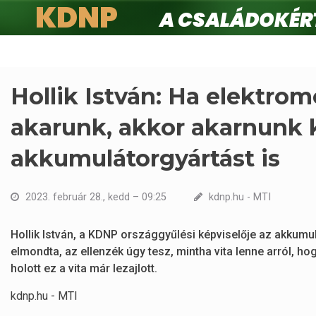
KDNP
A családokért.
Ugrás
a
tartalomra
Hollik István: Ha elektro
akarunk, akkor akarnunk k
akkumulátorgyártást is
2023. február 28., kedd – 09:25
kdnp.hu - MTI
Hollik István, a KDNP országgyűlési képviselője az akkumu
elmondta, az ellenzék úgy tesz, mintha vita lenne arról, ho
holott ez a vita már lezajlott.
kdnp.hu - MTI