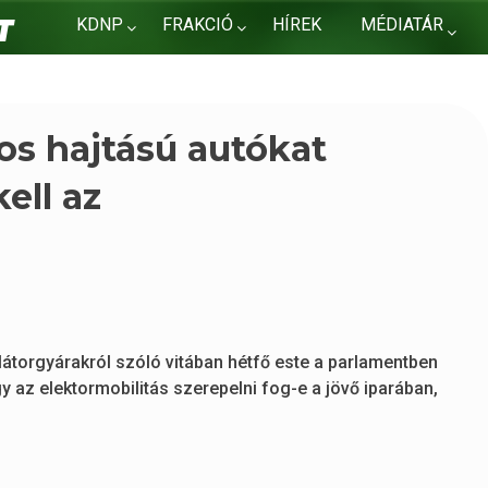
KDNP
FRAKCIÓ
HÍREK
MÉDIATÁR
KAPCSOLAT
mos hajtású autókat
ell az
látorgyárakról szóló vitában hétfő este a parlamentben
gy az elektormobilitás szerepelni fog-e a jövő iparában,