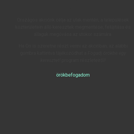
Országos akciónk célja az utak mentén, a települések
közterületein álló keresztek megmentése, felújítása és
állaguk megóvása az utókor számára.
Ha Ön is szeretne részt venni az akcióban, az alábbi
gombra kattintva tájékozódhat a
Fogadj örökbe egy
keresztet!
program részleteiről!
örökbefogadom