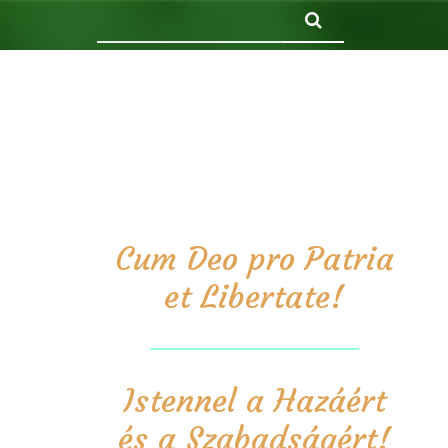
Keresés
Cum Deo pro Patria
et Libertate!
Istennel a Hazáért
és a Szabadságért!