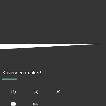
Kövessen minket!
fb
ig
x
yt
flickr