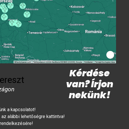
Kérdése
ereszt
van? Írjon
zágon
nekünk!
lünk a kapcsolatot!
az alábbi lehetőségre kattintva!
 rendelkezésére!