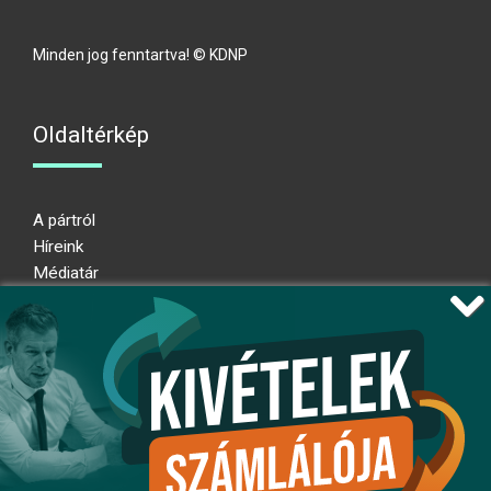
Minden jog fenntartva! © KDNP
Oldaltérkép
A pártról
Híreink
Médiatár
Impresszum
Adatkezelési nyilatkozat
Átláthatósági nyilatkozat
Ugrás az oldal tetejére
Kövessen minket!