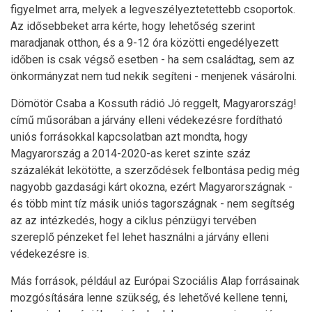
figyelmet arra, melyek a legveszélyeztetettebb csoportok.
Az idősebbeket arra kérte, hogy lehetőség szerint
maradjanak otthon, és a 9-12 óra közötti engedélyezett
időben is csak végső esetben - ha sem családtag, sem az
önkormányzat nem tud nekik segíteni - menjenek vásárolni.
Dömötör Csaba a Kossuth rádió Jó reggelt, Magyarország!
című műsorában a járvány elleni védekezésre fordítható
uniós forrásokkal kapcsolatban azt mondta, hogy
Magyarország a 2014-2020-as keret szinte száz
százalékát lekötötte, a szerződések felbontása pedig még
nagyobb gazdasági kárt okozna, ezért Magyarországnak -
és több mint tíz másik uniós tagországnak - nem segítség
az az intézkedés, hogy a ciklus pénzügyi tervében
szereplő pénzeket fel lehet használni a járvány elleni
védekezésre is.
Más források, például az Európai Szociális Alap forrásainak
mozgósítására lenne szükség, és lehetővé kellene tenni,