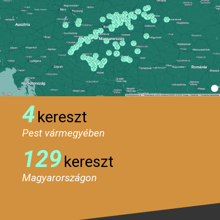
4
kereszt
Pest vármegyében
129
kereszt
Magyarországon