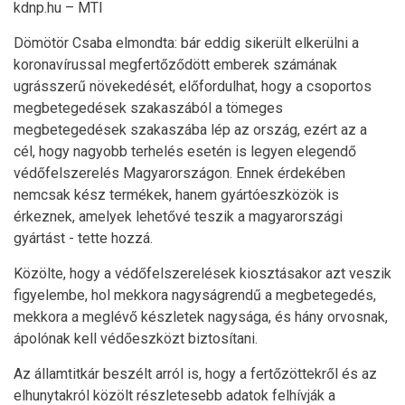
kdnp.hu – MTI
Dömötör Csaba elmondta: bár eddig sikerült elkerülni a
koronavírussal megfertőződött emberek számának
ugrásszerű növekedését, előfordulhat, hogy a csoportos
megbetegedések szakaszából a tömeges
megbetegedések szakaszába lép az ország, ezért az a
cél, hogy nagyobb terhelés esetén is legyen elegendő
védőfelszerelés Magyarországon. Ennek érdekében
nemcsak kész termékek, hanem gyártóeszközök is
érkeznek, amelyek lehetővé teszik a magyarországi
gyártást - tette hozzá.
Közölte, hogy a védőfelszerelések kiosztásakor azt veszik
figyelembe, hol mekkora nagyságrendű a megbetegedés,
mekkora a meglévő készletek nagysága, és hány orvosnak,
ápolónak kell védőeszközt biztosítani.
Az államtitkár beszélt arról is, hogy a fertőzöttekről és az
elhunytakról közölt részletesebb adatok felhívják a