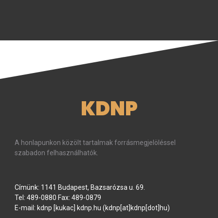
KDNP
A honlapunkon közölt tartalmak forrásmegjelöléssel
szabadon felhasználhatók.
Címünk: 1141 Budapest, Bazsarózsa u. 69.
Tel: 489-0880 Fax: 489-0879
E-mail:
kdnp
[kukac]
kdnp
.
hu
(kdnp[at]kdnp[dot]hu)