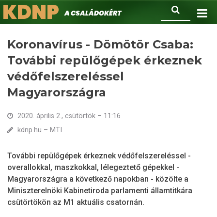
KDNP
Ugrás
Keresés
A családokért.
a
tartalomra
Koronavírus - Dömötör Csaba:
További repülőgépek érkeznek
védőfelszereléssel
Magyarországra
2020. április 2., csütörtök – 11:16
kdnp.hu – MTI
További repülőgépek érkeznek védőfelszereléssel -
overallokkal, maszkokkal, lélegeztető gépekkel -
Magyarországra a következő napokban - közölte a
Miniszterelnöki Kabinetiroda parlamenti államtitkára
csütörtökön az M1 aktuális csatornán.