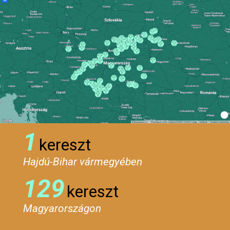
1
kereszt
Hajdú-Bihar vármegyében
129
kereszt
Magyarországon