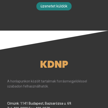
üzenetet küldök
KDNP
A honlapunkon közölt tartalmak forrásmegjelöléssel
szabadon felhasználhatók.
Címünk: 1141 Budapest, Bazsarózsa u. 69.