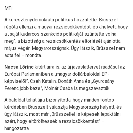
MTI
A kereszténydemokrata politikus hozzátette: Brüsszel
régóta ellenzi a magyar rezsicsökkentést, és ahelyett, hogy
a „saját kudarcos szankciós politikáját szüntette volna
meg”, a bizottság a rezsicsökkentés eltörlését ajánlotta
május végén Magyarországnak. Úgy látszik, Brüsszel nem
adta fel – mondta.
Nacsa Lőrinc
kitért arra is: az új javaslattervet ráadásul az
Európai Parlamentben a „magyar dollárbaloldal EP-
képviselői”, Cseh Katalin, Donáth Anna és „Gyurcsány
Ferenc jobb keze”, Molnár Csaba is megszavazták.
A baloldal tehát újra bizonyította, hogy minden fontos
kérdésben Brüsszelt választja Magyarország helyett, és
úgy látszik, most már „Brüsszellel is képesek lepaktálni
azért, hogy eltörölhessék a rezsicsökkentést” –
hangoztatta.