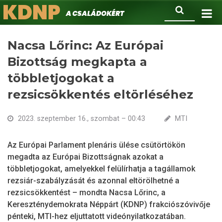
KDNP
Ugrás
Keresés
A családokért.
a
tartalomra
Nacsa Lőrinc: Az Európai
Bizottság megkapta a
többletjogokat a
rezsicsökkentés eltörléséhez
2023. szeptember 16., szombat – 00:43
MTI
Az Európai Parlament plenáris ülése csütörtökön
megadta az Európai Bizottságnak azokat a
többletjogokat, amelyekkel felülírhatja a tagállamok
rezsiár-szabályzását és azonnal eltörölhetné a
rezsicsökkentést – mondta Nacsa Lőrinc, a
Kereszténydemokrata Néppárt (KDNP) frakciószóvivője
pénteki, MTI-hez eljuttatott videónyilatkozatában.