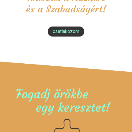
és a Szabadságért!
csatlakozom
Fogadj örökbe
egy keresztet!