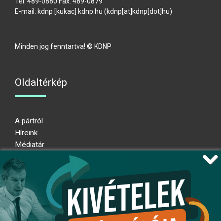
Tel: 489-0880 Fax: 489-0879
E-mail:
kdnp
[kukac]
kdnp
.
hu
(kdnp[at]kdnp[dot]hu)
Minden jog fenntartva! © KDNP
Oldaltérkép
A pártról
Híreink
Médiatár
Impresszum
Adatkezelési nyilatkozat
Átláthatósági nyilatkozat
Ugrás az oldal tetejére
Kövessen minket!