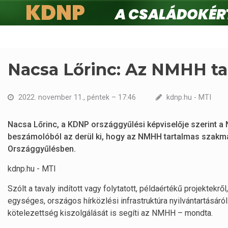
KDNP
A családokért.
Ugrás
a
tartalomra
Nacsa Lőrinc: Az NMHH ta
2022. november 11., péntek – 17:46
kdnp.hu - MTI
Nacsa Lőrinc, a KDNP országgyűlési képviselője szerint a
beszámolóból az derül ki, hogy az NMHH tartalmas szakma
Országgyűlésben.
kdnp.hu - MTI
Szólt a tavaly indított vagy folytatott, példaértékű projektekrő
egységes, országos hírközlési infrastruktúra nyilvántartásáró
kötelezettség kiszolgálását is segíti az NMHH – mondta.