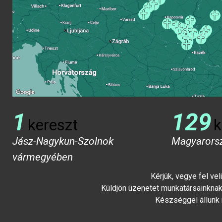
1
129
kereszt
k
Jász-Nagykun-Szolnok
Magyarors
vármegyében
Kérjük, vegye fel ve
Küldjön üzenetet munkatársainknak 
Készséggel állunk