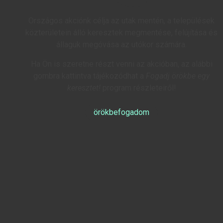
Országos akciónk célja az utak mentén, a települések
közterületein álló keresztek megmentése, felújítása és
állaguk megóvása az utókor számára.
Ha Ön is szeretne részt venni az akcióban, az alábbi
gombra kattintva tájékozódhat a
Fogadj örökbe egy
keresztet!
program részleteiről!
örökbefogadom