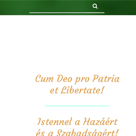
Keresés
Cum Deo pro Patria
et Libertate!
Istennel a Hazáért
és a Szabadságért!