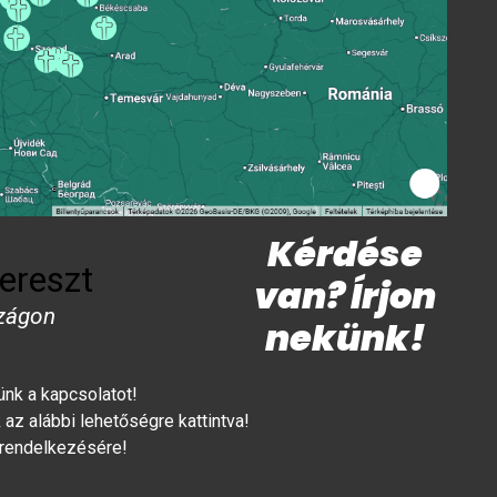
Kérdése
ereszt
van? Írjon
zágon
nekünk!
lünk a kapcsolatot!
az alábbi lehetőségre kattintva!
 rendelkezésére!