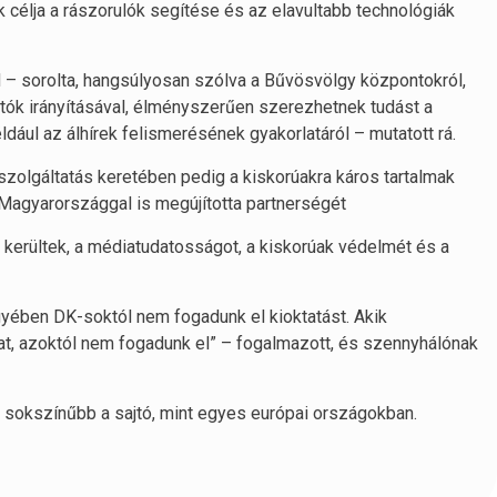
 célja a rászorulók segítése és az elavultabb technológiák
 – sorolta, hangsúlyosan szólva a Bűvösvölgy központokról,
tók irányításával, élményszerűen szerezhetnek tudást a
dául az álhírek felismerésének gyakorlatáról – mutatott rá.
e szolgáltatás keretében pedig a kiskorúakra káros tartalmak
agyarországgal is megújította partnerségét
 kerültek, a médiatudatosságot, a kiskorúak védelmét és a
gyében DK-soktól nem fogadunk el kioktatást. Akik
at, azoktól nem fogadunk el” – fogalmazott, és szennyhálónak
l sokszínűbb a sajtó, mint egyes európai országokban.