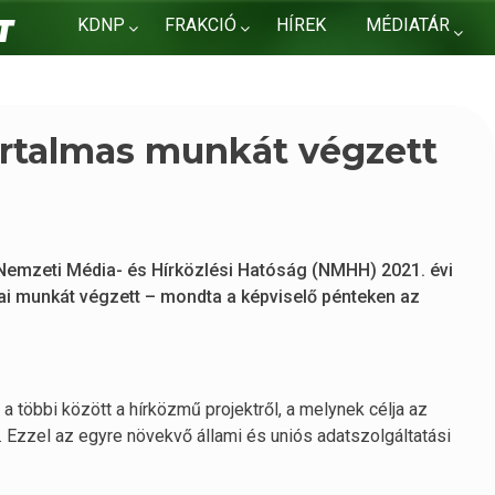
KDNP
FRAKCIÓ
HÍREK
MÉDIATÁR
KAPCSOLAT
rtalmas munkát végzett
 Nemzeti Média- és Hírközlési Hatóság (NMHH) 2021. évi
i munkát végzett – mondta a képviselő pénteken az
l, a többi között a hírközmű projektről, a melynek célja az
l. Ezzel az egyre növekvő állami és uniós adatszolgáltatási