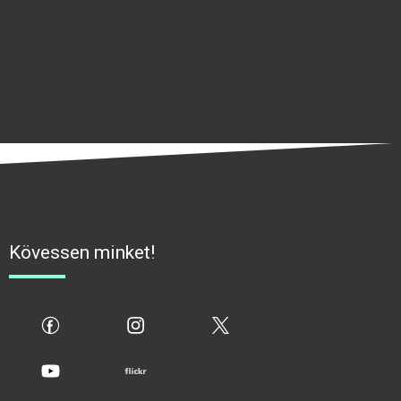
Kövessen minket!
fb
ig
x
yt
flickr