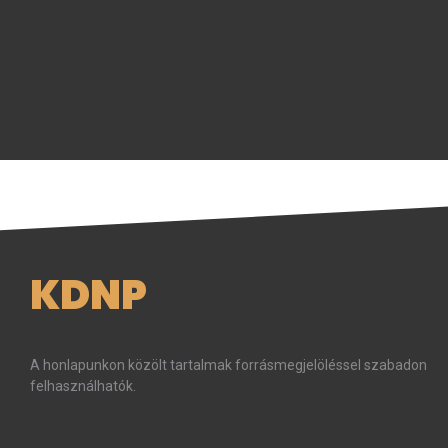
KDNP
A honlapunkon közölt tartalmak forrásmegjelöléssel szabadon
felhasználhatók.