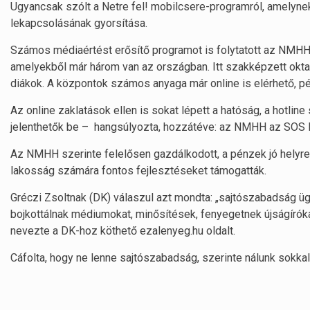
Ugyancsak szólt a Netre fel! mobilcsere-programról, amelynek
lekapcsolásának gyorsítása.
Számos médiaértést erősítő programot is folytatott az NMHH
amelyekből már három van az országban. Itt szakképzett okta
diákok. A központok számos anyaga már online is elérhető, pél
Az online zaklatások ellen is sokat lépett a hatóság, a hotlin
jelenthetők be – hangsúlyozta, hozzátéve: az NMHH az SOS M
Az NMHH szerinte felelősen gazdálkodott, a pénzek jó helyre
lakosság számára fontos fejlesztéseket támogatták.
Gréczi Zsoltnak (DK) válaszul azt mondta: „sajtószabadság ü
bojkottálnak médiumokat, minősítések, fenyegetnek újságírók
nevezte a DK-hoz köthető ezalenyeg.hu oldalt.
Cáfolta, hogy ne lenne sajtószabadság, szerinte nálunk sokka