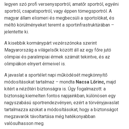
legyen szó profi versenysportról, amatőr sportról, egyéni
sportról, csapatsportról, vagy éppen tömegsportról. A
magyar állam elismeri és megbecsüli a sportolókat, és
méltó körülményeket teremt a sportinfrastruktúrában –
jelentette ki.
A kisebbik kormánypárt vezérszónoka szerint
Magyarország a világelsők között áll az egy főre jutó
olimpiai és paralimpiai érmek számát tekintve, és az
olimpiákon elnyert érmeivel is.
A javaslat a sportélet napi működését megkönnyítő
módosításokat tartalmaz – mondta
Nacsa Lőrinc,
majd
kitért a nézőtéri biztonságra is. Úgy fogalmazott: a
biztonság kiemelten fontos napjainkban, különösen egy
nagyszabású sportrendezvényen, ezért a törvényjavaslat
tartalmazza azokat a módosításokat, hogy a biztonságot
megzavarók távoltartása még hatékonyabban
valósulhasson meg.