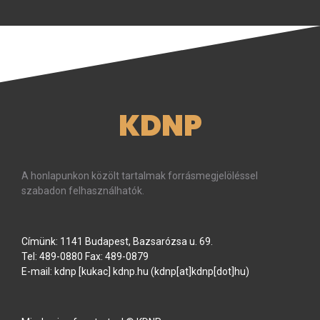
KDNP
A honlapunkon közölt tartalmak forrásmegjelöléssel
szabadon felhasználhatók.
Címünk: 1141 Budapest, Bazsarózsa u. 69.
Tel: 489-0880 Fax: 489-0879
E-mail:
kdnp
[kukac]
kdnp
.
hu
(kdnp[at]kdnp[dot]hu)