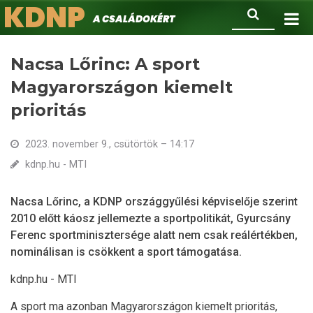
KDNP
Ugrás
Keresés
A családokért.
a
tartalomra
Nacsa Lőrinc: A sport
Magyarországon kiemelt
prioritás
2023. november 9., csütörtök – 14:17
kdnp.hu - MTI
Nacsa Lőrinc, a KDNP országgyűlési képviselője szerint
2010 előtt káosz jellemezte a sportpolitikát, Gyurcsány
Ferenc sportminisztersége alatt nem csak reálértékben,
nominálisan is csökkent a sport támogatása.
kdnp.hu - MTI
A sport ma azonban Magyarországon kiemelt prioritás,