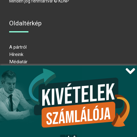
Minden jog fenntartva! © KDNP
Oldaltérkép
A pártról
Híreink
Médiatár
Impresszum
Adatkezelési nyilatkozat
Átláthatósági nyilatkozat
Ugrás az oldal tetejére
Kövessen minket!
fb
ig
x