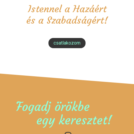
Istennel a Hazáért
és a Szabadságért!
csatlakozom
Fogadj örökbe
egy keresztet!