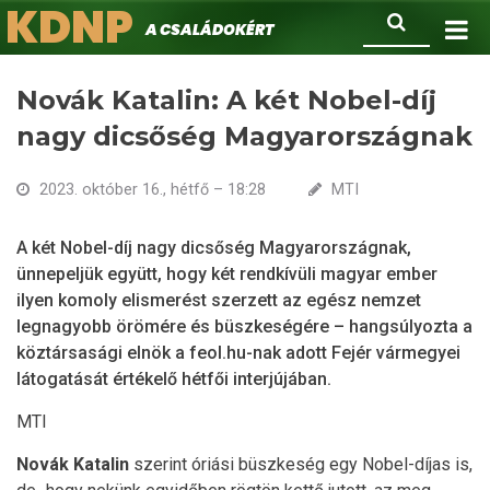
KDNP
Ugrás
Keresés
A családokért.
a
tartalomra
Novák Katalin: A két Nobel-díj
nagy dicsőség Magyarországnak
2023. október 16., hétfő – 18:28
MTI
A két Nobel-díj nagy dicsőség Magyarországnak,
ünnepeljük együtt, hogy két rendkívüli magyar ember
ilyen komoly elismerést szerzett az egész nemzet
legnagyobb örömére és büszkeségére – hangsúlyozta a
köztársasági elnök a feol.hu-nak adott Fejér vármegyei
látogatását értékelő hétfői interjújában.
MTI
Novák Katalin
szerint óriási büszkeség egy Nobel-díjas is,