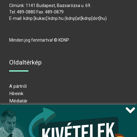
Címünk: 1141 Budapest, Bazsarózsa u. 69.
Tel: 489-0880 Fax: 489-0879
E-mail:
kdnp
[kukac]
kdnp
.
hu
(kdnp[at]kdnp[dot]hu)
Minden jog fenntartva! © KDNP
Oldaltérkép
A pártról
Híreink
Médiatár
Impresszum
Adatkezelési nyilatkozat
Átláthatósági nyilatkozat
Ugrás az oldal tetejére