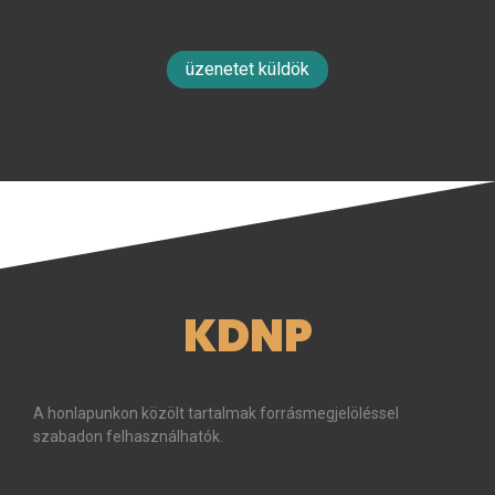
üzenetet küldök
KDNP
A honlapunkon közölt tartalmak forrásmegjelöléssel
szabadon felhasználhatók.