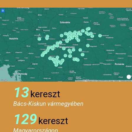
13
kereszt
Bács-Kiskun vármegyében
129
kereszt
Magyarországon