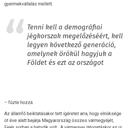
gyermekvállalás mellett.
Tenni kell a demográfiai
jégkorszak megelőzéséért, kell
legyen következő generáció,
amelynek örökül hagyjuk a
Földet és ezt az országot
– fűzte hozzá.
Az államfő beiktatásakor tett ígéretet arra, hogy elnöksége
öt éve alatt bejárja Magyarország összes vármegyéjét,
Fejér sorban a hatodik volt. „A vármegyei látogatáskor az is