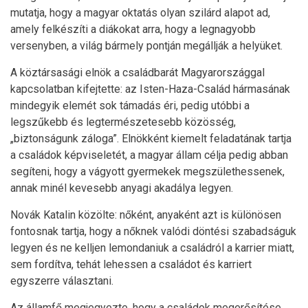
mutatja, hogy a magyar oktatás olyan szilárd alapot ad,
amely felkészíti a diákokat arra, hogy a legnagyobb
versenyben, a világ bármely pontján megállják a helyüket.
A köztársasági elnök a családbarát Magyarországgal
kapcsolatban kifejtette: az Isten-Haza-Család hármasának
mindegyik elemét sok támadás éri, pedig utóbbi a
legszűkebb és legtermészetesebb közösség,
„biztonságunk záloga”. Elnökként kiemelt feladatának tartja
a családok képviseletét, a magyar állam célja pedig abban
segíteni, hogy a vágyott gyermekek megszülethessenek,
annak minél kevesebb anyagi akadálya legyen.
Novák Katalin közölte: nőként, anyaként azt is különösen
fontosnak tartja, hogy a nőknek valódi döntési szabadságuk
legyen és ne kelljen lemondaniuk a családról a karrier miatt,
sem fordítva, tehát lehessen a családot és karriert
egyszerre választani.
Az államfő megjegyezte, hogy a családok megerősítése