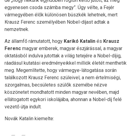
de „hogy nekünk egyidőben rögtön kettő jutott, az meg
egyenesen csoda számba megy”. Úgy vélte, a Fejér
vármegyében élők különösen büszkék lehetnek, mert
Krausz Ferenc személyében Nobel-díjast adtak a
nemzetnek.
Az államfő rámutatott, hogy
Karikó Katalin
és
Krausz
Ferenc
magyar emberek, magyar észjárással, a magyar
oktatásból indulva jutottak a világ tetejére a Nobel-díjig,
ráadásul kutatási eredményeikkel milliók életét menthetik
meg. Megemlítette, hogy vármegye-látogatása során
találkozott Krausz Ferenc szüleivel, a nem értelmiségi,
szorgalmas, becsületes szülők szemébe nézve
köszönetet mondhatott minden magyar nevében, majd
ellátogatott egykori iskolájába, ahonnan a Nobel-díj felé
vezető útja indult.
Novák Katalin kiemelte: