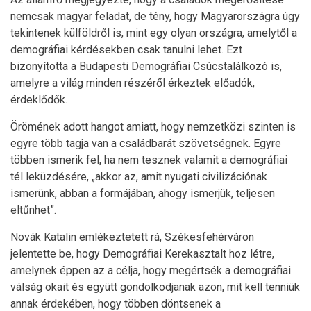
nemcsak magyar feladat, de tény, hogy Magyarországra úgy
tekintenek külföldről is, mint egy olyan országra, amelytől a
demográfiai kérdésekben csak tanulni lehet. Ezt
bizonyította a Budapesti Demográfiai Csúcstalálkozó is,
amelyre a világ minden részéről érkeztek előadók,
érdeklődők.
Örömének adott hangot amiatt, hogy nemzetközi szinten is
egyre több tagja van a családbarát szövetségnek. Egyre
többen ismerik fel, ha nem tesznek valamit a demográfiai
tél leküzdésére, „akkor az, amit nyugati civilizációnak
ismerünk, abban a formájában, ahogy ismerjük, teljesen
eltűnhet”.
Novák Katalin emlékeztetett rá, Székesfehérváron
jelentette be, hogy Demográfiai Kerekasztalt hoz létre,
amelynek éppen az a célja, hogy megértsék a demográfiai
válság okait és együtt gondolkodjanak azon, mit kell tenniük
annak érdekében, hogy többen döntsenek a