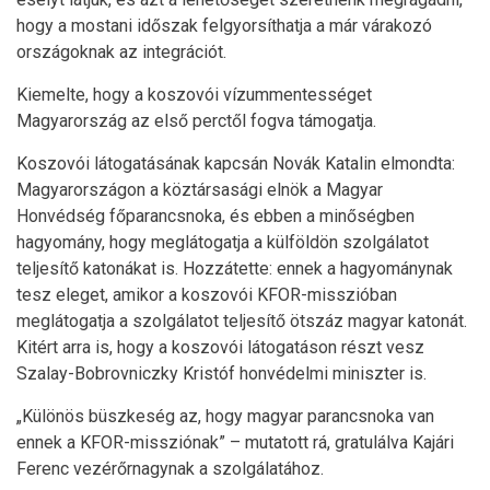
hogy a mostani időszak felgyorsíthatja a már várakozó
országoknak az integrációt.
Kiemelte, hogy a koszovói vízummentességet
Magyarország az első perctől fogva támogatja.
Koszovói látogatásának kapcsán Novák Katalin elmondta:
Magyarországon a köztársasági elnök a Magyar
Honvédség főparancsnoka, és ebben a minőségben
hagyomány, hogy meglátogatja a külföldön szolgálatot
teljesítő katonákat is. Hozzátette: ennek a hagyománynak
tesz eleget, amikor a koszovói KFOR-misszióban
meglátogatja a szolgálatot teljesítő ötszáz magyar katonát.
Kitért arra is, hogy a koszovói látogatáson részt vesz
Szalay-Bobrovniczky Kristóf honvédelmi miniszter is.
„Különös büszkeség az, hogy magyar parancsnoka van
ennek a KFOR-missziónak” – mutatott rá, gratulálva Kajári
Ferenc vezérőrnagynak a szolgálatához.