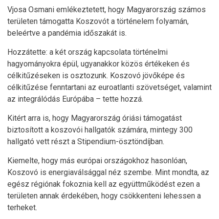
Vjosa Osmani emlékeztetett, hogy Magyarország számos
területen támogatta Koszovót a történelem folyamán,
beleértve a pandémia időszakát is.
Hozzátette: a két ország kapcsolata történelmi
hagyományokra épül, ugyanakkor közös értékeken és
célkitűzéseken is osztozunk. Koszovó jövőképe és
célkitűzése fenntartani az euroatlanti szövetséget, valamint
az integrálódás Európába – tette hozzá.
Kitért arra is, hogy Magyarország óriási támogatást
biztosított a koszovói hallgatók számára, mintegy 300
hallgató vett részt a Stipendium-ösztöndíjban.
Kiemelte, hogy más európai országokhoz hasonlóan,
Koszovó is energiaválsággal néz szembe. Mint mondta, az
egész régiónak fokoznia kell az együttműködést ezen a
területen annak érdekében, hogy csökkenteni lehessen a
terheket.