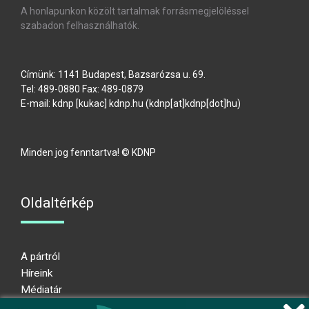
A honlapunkon közölt tartalmak forrásmegjelöléssel
szabadon felhasználhatók.
Címünk: 1141 Budapest, Bazsarózsa u. 69.
Tel: 489-0880 Fax: 489-0879
E-mail:
kdnp
[kukac]
kdnp
.
hu
(kdnp[at]kdnp[dot]hu)
Minden jog fenntartva! © KDNP
Oldaltérkép
A pártról
Híreink
Médiatár
Impresszum