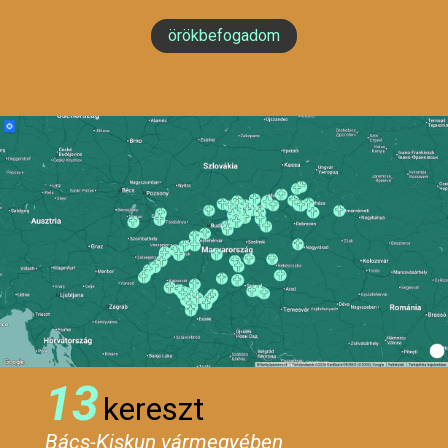
örökbefogadom
13
kereszt
Bács-Kiskun vármegyében