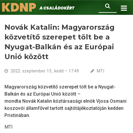
KDNP
Ugrás
Keresés
A családokért.
a
tartalomra
Novák Katalin: Magyarország
közvetítő szerepet tölt be a
Nyugat-Balkán és az Európai
Unió között
2022. szeptember 13., kedd – 17:49
MTI
Magyarország közvetítő szerepet tölt be a Nyugat-
Balkán és az Európai Unió között –
mondta Novák Katalin köztársasági elnök Vjosa Osmani
koszovói államfővel tartott sajtótájékoztatóján kedden
Pristinában.
MTI