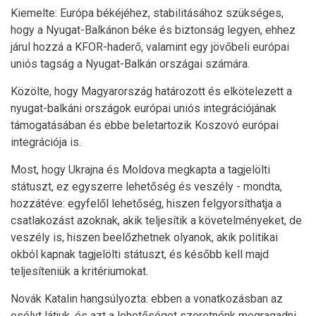
Kiemelte: Európa békéjéhez, stabilitásához szükséges,
hogy a Nyugat-Balkánon béke és biztonság legyen, ehhez
járul hozzá a KFOR-haderő, valamint egy jövőbeli európai
uniós tagság a Nyugat-Balkán országai számára.
Közölte, hogy Magyarország határozott és elkötelezett a
nyugat-balkáni országok európai uniós integrációjának
támogatásában és ebbe beletartozik Koszovó európai
integrációja is.
Most, hogy Ukrajna és Moldova megkapta a tagjelölti
státuszt, ez egyszerre lehetőség és veszély - mondta,
hozzátéve: egyfelől lehetőség, hiszen felgyorsíthatja a
csatlakozást azoknak, akik teljesítik a követelményeket, de
veszély is, hiszen beelőzhetnek olyanok, akik politikai
okból kapnak tagjelölti státuszt, és később kell majd
teljesíteniük a kritériumokat.
Novák Katalin hangsúlyozta: ebben a vonatkozásban az
esélyt látjuk, és azt a lehetőséget szeretnénk megragadni,