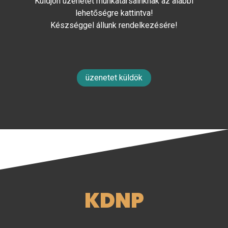
Küldjön üzenetet munkatársainknak az alábbi
lehetőségre kattintva!
Készséggel állunk rendelkezésére!
üzenetet küldök
KDNP