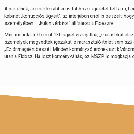
A pártelnök, aki már korábban is többször ígéretet tett arra, 
kabinet „korrupciós ügyeit”, az interjúban arról is beszélt, 
személyében – „külön vérbírót” állíttatott a Fideszre.
Mint mondta, több mint 130 ügyet vizsgáltak, „családokat aláz
személyek megvédték igazukat, elmarasztaló ítélet sem szüle
„Ez önmagáért beszél. Minden kormányzó erőnek azt kívánom
után a Fidesz. Ha lesz kormányváltás, ez MSZP is megkapja ez