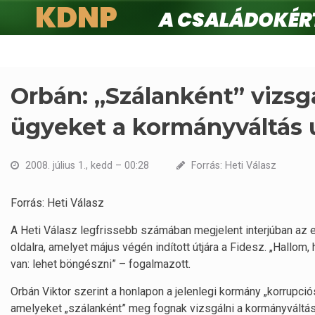
KDNP
A családokért.
Ugrás
a
tartalomra
Orbán: „Szálanként” vizsg
ügyeket a kormányváltás 
2008. július 1., kedd – 00:28
Forrás: Heti Válasz
Forrás: Heti Válasz
A Heti Válasz legfrissebb számában megjelent interjúban az e
oldalra, amelyet május végén indított útjára a Fidesz. „Hallom,
van: lehet böngészni” – fogalmazott.
Orbán Viktor szerint a honlapon a jelenlegi kormány „korrupció
amelyeket „szálanként” meg fognak vizsgálni a kormányváltás