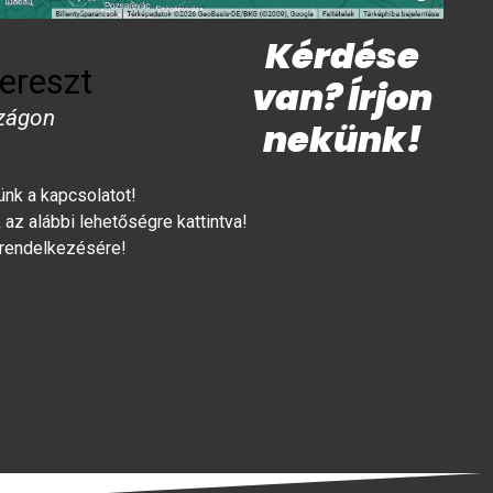
Kérdése
ereszt
van? Írjon
zágon
nekünk!
lünk a kapcsolatot!
az alábbi lehetőségre kattintva!
 rendelkezésére!