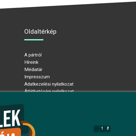
Oldaltérkép
A pártról
Híreink
Médiatár
Impresszum
Adatkezelési nyilatkozat
Átláthatósági nyilatkozat
Ugrás az oldal tetejére
1
9
1
9
8