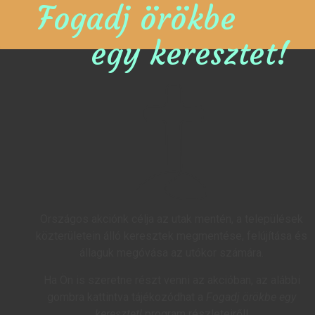
Fogadj örökbe
egy keresztet!
Országos akciónk célja az utak mentén, a települések
közterületein álló keresztek megmentése, felújítása és
állaguk megóvása az utókor számára.
Ha Ön is szeretne részt venni az akcióban, az alábbi
gombra kattintva tájékozódhat a
Fogadj örökbe egy
keresztet!
program részleteiről!