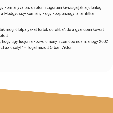
hogy kormányváltás esetén szigorúan kivizsgálják a jelenlegi
hogy a Medgyessy-kormány - egy közpénzügyi államtitkár
tak meg, életpályákat törtek derékba”, de a gyanúban kevert
tett.
, hogy úgy tudjon a közvélemény szemébe nézni, ahogy 2002
t az esélyt” – fogalmazott Orbán Viktor.