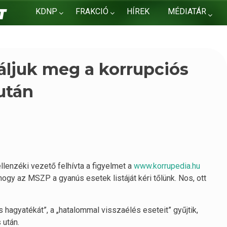
KDNP
FRAKCIÓ
HÍREK
MÉDIATÁR
KAPCSOLAT
áljuk meg a korrupciós
után
llenzéki vezető felhívta a figyelmet a
www.korrupedia.hu
 hogy az MSZP a gyanús esetek listáját kéri tőlünk. Nos, ott
s hagyatékát”, a „hatalommal visszaélés eseteit” gyűjtik,
 után.