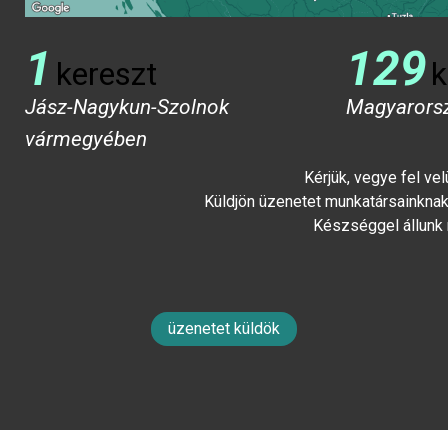
1
129
kereszt
k
Jász-Nagykun-Szolnok
Magyarors
vármegyében
Kérjük, vegye fel ve
Küldjön üzenetet munkatársainknak 
Készséggel állunk
üzenetet küldök