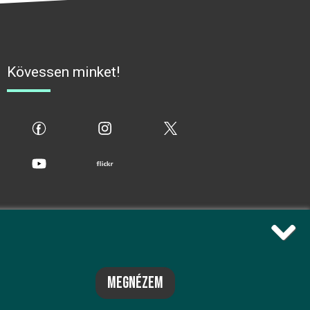
Kövessen minket!
fb
ig
x
yt
flickr
megnézem