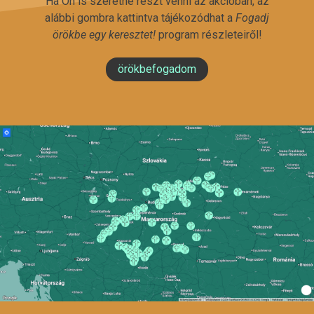
Ha Ön is szeretne részt venni az akcióban, az
alábbi gombra kattintva tájékozódhat a
Fogadj
örökbe egy keresztet!
program részleteiről!
örökbefogadom