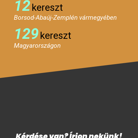
12
kereszt
Borsod-Abaúj-Zemplén vármegyében
129
kereszt
Magyarországon
Kérdése van? Írjon nekünk!