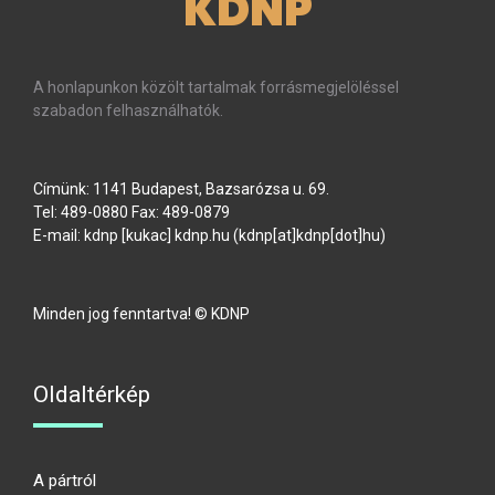
KDNP
A honlapunkon közölt tartalmak forrásmegjelöléssel
szabadon felhasználhatók.
Címünk: 1141 Budapest, Bazsarózsa u. 69.
Tel: 489-0880 Fax: 489-0879
E-mail:
kdnp
[kukac]
kdnp
.
hu
(kdnp[at]kdnp[dot]hu)
Minden jog fenntartva! © KDNP
Oldaltérkép
A pártról