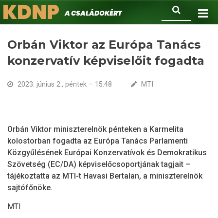
KDNP
Ugrás
Keresés
A családokért.
a
tartalomra
Orbán Viktor az Európa Tanács
konzervatív képviselőit fogadta
2023. június 2., péntek – 15:48
MTI
Orbán Viktor miniszterelnök pénteken a Karmelita
kolostorban fogadta az Európa Tanács Parlamenti
Közgyűlésének Európai Konzervatívok és Demokratikus
Szövetség (EC/DA) képviselőcsoportjának tagjait –
tájékoztatta az MTI-t Havasi Bertalan, a miniszterelnök
sajtófőnöke.
MTI