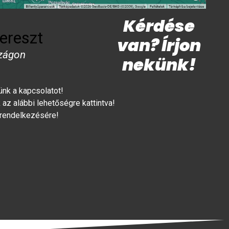
Kérdése
ereszt
van? Írjon
zágon
nekünk!
lünk a kapcsolatot!
az alábbi lehetőségre kattintva!
 rendelkezésére!