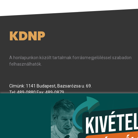
KDNP
A honlapunkon közölt tartalmak forrásmegjelöléssel szabadon
felhasználhatók.
Címünk: 1141 Budapest, Bazsarózsa u. 69.
Tel: 489-0880 Fax: 489-0879
E-mail:
kdnp
[kukac]
kdnp
.
hu
(kdnp[at]kdnp[dot]hu)
Minden jog fenntartva! © KDNP