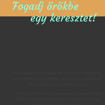
Fogadj örökbe
egy keresztet!
Országos akciónk célja az utak mentén, a települések
közterületein álló keresztek megmentése, felújítása és
állaguk megóvása az utókor számára.
Ha Ön is szeretne részt venni az akcióban, az alábbi
gombra kattintva tájékozódhat a
Fogadj örökbe egy
keresztet!
program részleteiről!