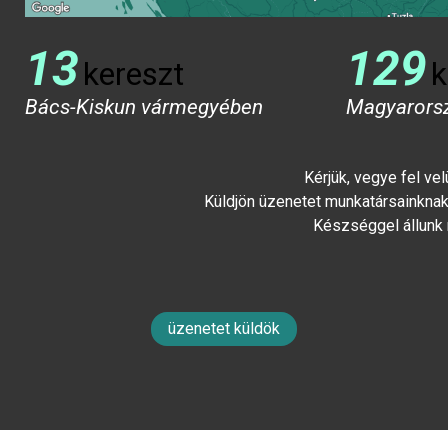
13
129
kereszt
k
Bács-Kiskun vármegyében
Magyarors
Kérjük, vegye fel ve
Küldjön üzenetet munkatársainknak 
Készséggel állunk
üzenetet küldök