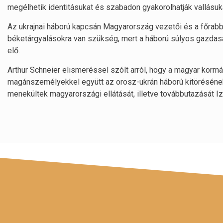
megélhetik identitásukat és szabadon gyakorolhatják vallásu
Az ukrajnai háború kapcsán Magyarország vezetői és a főrabb
béketárgyalásokra van szükség, mert a háború súlyos gazdaság
elő.
Arthur Schneier elismeréssel szólt arról, hogy a magyar korm
magánszemélyekkel együtt az orosz-ukrán háború kitörésének 
menekültek magyarországi ellátását, illetve továbbutazását Iz