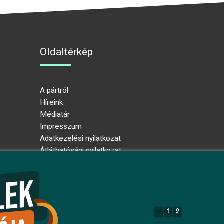
Oldaltérkép
A pártról
Híreink
Médiatár
Impresszum
Adatkezelési nyilatkozat
Átláthatósági nyilatkozat
Ugrás az oldal tetejére
1
9
1
9
7