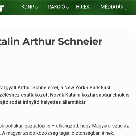
KDNP
FRAKCIÓ
HÍREK
MÉDIATÁR
KAPCSOLAT
alin Arthur Schneier
rgyalt Arthur Schneierrel, a New York-i Park East
zéléshez csatlakozott Novák Katalin köztársasági elnök is
jtóirodát irányító helyettes államtitkár.
ök politikai igazgatója is – elhangzott, hogy Magyarország az
 A magyar zsidó közösség tagjai biztonságban élnek,