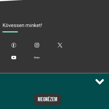
Kövessen minket!
fb
ig
x
yt
flickr
megnézem