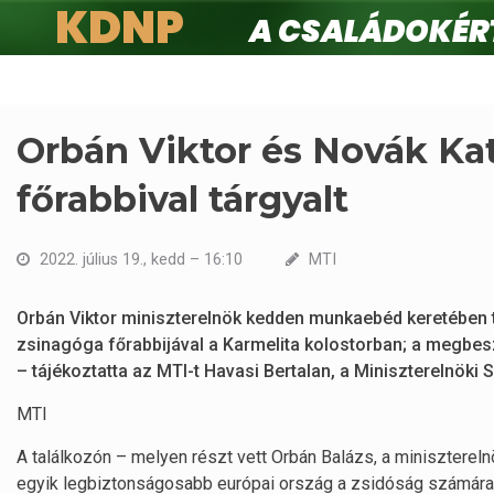
KDNP
A családokért.
Ugrás
a
tartalomra
Orbán Viktor és Novák Kat
főrabbival tárgyalt
2022. július 19., kedd – 16:10
MTI
Orbán Viktor miniszterelnök kedden munkaebéd keretében tá
zsinagóga főrabbijával a Karmelita kolostorban; a megbes
– tájékoztatta az MTI-t Havasi Bertalan, a Miniszterelnöki Sa
MTI
A találkozón – melyen részt vett Orbán Balázs, a minisztereln
egyik legbiztonságosabb európai ország a zsidóság számára.