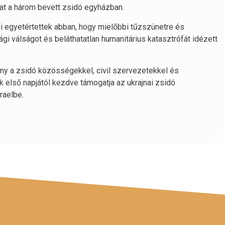
kat a három bevett zsidó egyházban.
i egyetértettek abban, hogy mielőbbi tűzszünetre és
i válságot és beláthatatlan humanitárius katasztrófát idézett
ány a zsidó közösségekkel, civil szervezetekkel és
első napjától kezdve támogatja az ukrajnai zsidó
raelbe.