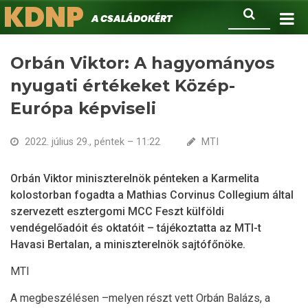
KDNP
Ugrás
Keresés
A családokért.
a
tartalomra
Orbán Viktor: A hagyományos
nyugati értékeket Közép-
Európa képviseli
2022. július 29., péntek – 11:22
MTI
Orbán Viktor miniszterelnök pénteken a Karmelita
kolostorban fogadta a Mathias Corvinus Collegium által
szervezett esztergomi MCC Feszt külföldi
vendégelőadóit és oktatóit – tájékoztatta az MTI-t
Havasi Bertalan, a miniszterelnök sajtófőnöke.
MTI
A megbeszélésen –melyen részt vett Orbán Balázs, a