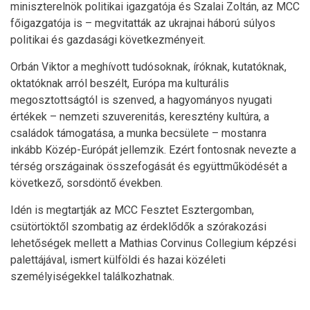
miniszterelnök politikai igazgatója és Szalai Zoltán, az MCC
főigazgatója is – megvitatták az ukrajnai háború súlyos
politikai és gazdasági következményeit.
Orbán Viktor a meghívott tudósoknak, íróknak, kutatóknak,
oktatóknak arról beszélt, Európa ma kulturális
megosztottságtól is szenved, a hagyományos nyugati
értékek – nemzeti szuverenitás, keresztény kultúra, a
családok támogatása, a munka becsülete – mostanra
inkább Közép-Európát jellemzik. Ezért fontosnak nevezte a
térség országainak összefogását és együttműködését a
következő, sorsdöntő években.
Idén is megtartják az MCC Fesztet Esztergomban,
csütörtöktől szombatig az érdeklődők a szórakozási
lehetőségek mellett a Mathias Corvinus Collegium képzési
palettájával, ismert külföldi és hazai közéleti
személyiségekkel találkozhatnak.