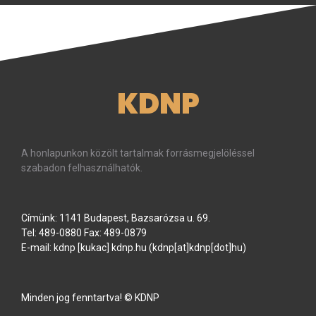
KDNP
A honlapunkon közölt tartalmak forrásmegjelöléssel
szabadon felhasználhatók.
Címünk: 1141 Budapest, Bazsarózsa u. 69.
Tel: 489-0880 Fax: 489-0879
E-mail:
kdnp
[kukac]
kdnp
.
hu
(kdnp[at]kdnp[dot]hu)
Minden jog fenntartva! © KDNP