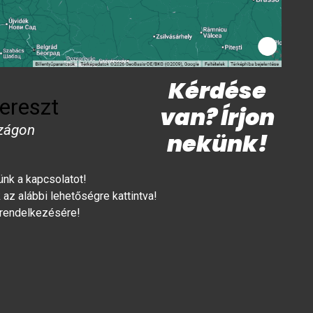
Kérdése
ereszt
van? Írjon
zágon
nekünk!
lünk a kapcsolatot!
az alábbi lehetőségre kattintva!
 rendelkezésére!