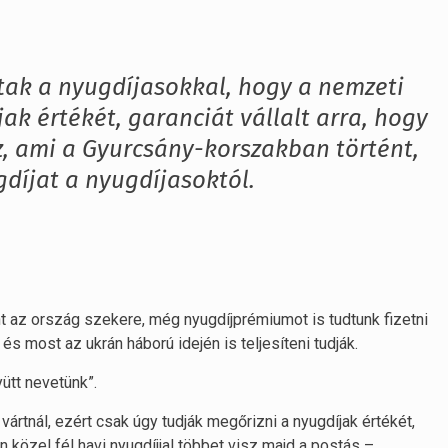
ak a nyugdíjasokkal, hogy a nemzeti
k értékét, garanciát vállalt arra, hogy
z, ami a Gyurcsány-korszakban történt,
díjat a nyugdíjasoktól.
nt az ország szekere, még nyugdíjprémiumot is tudtunk fizetni
és most az ukrán háború idején is teljesíteni tudják.
ütt nevetünk”.
vártnál, ezért csak úgy tudják megőrizni a nyugdíjak értékét,
 közel fél havi nyugdíjjal többet visz majd a postás –