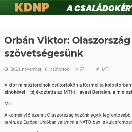
KDNP
A családokért.
Ugrás
a
tartalomra
Orbán Viktor: Olaszország
szövetségesünk
2023. november 16., csütörtök – 14:57
MTI
Viktor miniszterelnök csütörtökön a Karmelita kolostorban
elnökével – tájékoztatta az MTI-t Havasi Bertalan, a minisz
MTI
A kormányfő szerint Olaszország hazánk egyik legfontosabb
terén, az Európai Unióban valamint a NATO-ban is kulcsfontoss