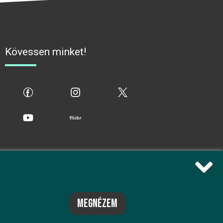
Kövessen minket!
fb
ig
x
yt
flickr
megnézem