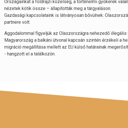
Országainkat a földrajzi közelség, a történelmi gyökerek vala
nézetek kötik össze – állapították meg a tárgyaláson.
Gazdasági kapcsolataink is látványosan bővülnek: Olaszors
partnere volt.
Aggodalommal figyeljük az Olaszországra nehezedő illegális 
Magyarország a balkáni útvonal kapcsán szintén érzékeli a he
migráció megállítása mellett az EU külső határainak megerősít
- hangzott el a találkozón.