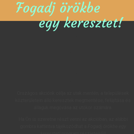
Fogadj örökbe
egy keresztet!
Országos akciónk célja az utak mentén, a települések
közterületein álló keresztek megmentése, felújítása és
állaguk megóvása az utókor számára.
Ha Ön is szeretne részt venni az akcióban, az alábbi
gombra kattintva tájékozódhat a
Fogadj örökbe egy
keresztet!
program részleteiről!