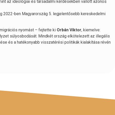
mint az ideológiai és társadalmi kérdésekben vallott azonos
zág 2022-ben Magyarország 5. legjelentősebb kereskedelmi
migrációs nyomást – fejtette ki
Orbán Viktor
, kiemelve:
lyzet súlyosbodását. Mindkét ország elkötelezett az illegális
ése és a hatékonyabb visszatérési politikák kialakítása révén