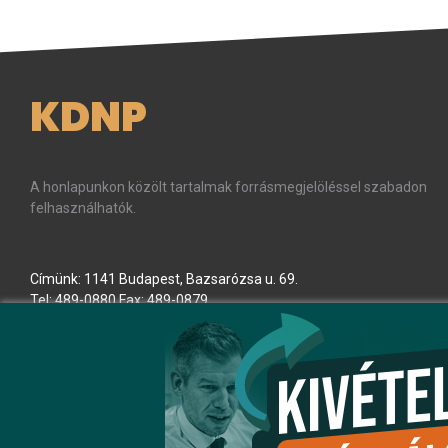
KDNP
A honlapunkon közölt tartalmak forrásmegjelöléssel szabadon
felhasználhatók.
Címünk: 1141 Budapest, Bazsarózsa u. 69.
Tel: 489-0880 Fax: 489-0879
E-mail:
kdnp
[kukac]
kdnp
.
hu
(kdnp[at]kdnp[dot]hu)
Minden jog fenntartva! © KDNP