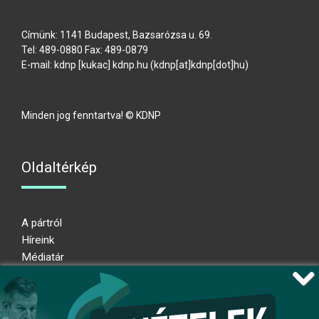
Címünk: 1141 Budapest, Bazsarózsa u. 69.
Tel: 489-0880 Fax: 489-0879
E-mail:
kdnp
[kukac]
kdnp
.
hu
(kdnp[at]kdnp[dot]hu)
Minden jog fenntartva! © KDNP
Oldaltérkép
A pártról
Híreink
Médiatár
Impresszum
Adatkezelési nyilatkozat
Átláthatósági nyilatkozat