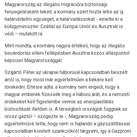
Magyarország az illegális migrációra biztonsági
fenyegetésként tekint, a kormány ezért hozta létre az új
határvédelmi egységet, a határvadászokat - emelte ki a
külügyminiszter. Ezáltal az Európai Uniót és Ausztriát is
védi – mutatott rá.
Mint mondta, a kormány nagyra értékeli, hogy az illegális
bevándorlás elleni fellépésben Ausztria közös álláspontot
képvisel Magyarországgal.
Szijjártó Péter az ukrajnai háborúval kapcsolatban beszélt
arról is, hogy most már egyértelműen a békére kell
törekedni. Értésre adta: a kormány nem engedi, hogy a
magyar emberek fizessék meg a háború árát, és a nemzeti
érdekeket kell figyelembe vennie az energiaellátás
biztosítását illetően is. A térségbeli országok függnek az
orosz gáztól – szögezte le -, Magyarország pedig
egyértelművé tette, hogy nem is hajlandó a gázszállítással
kapcsolatban kivetett szankciókról tárgyalni, így a Gazprom