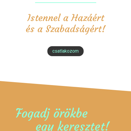
Istennel a Hazáért
és a Szabadságért!
csatlakozom
Fogadj örökbe
egy keresztet!