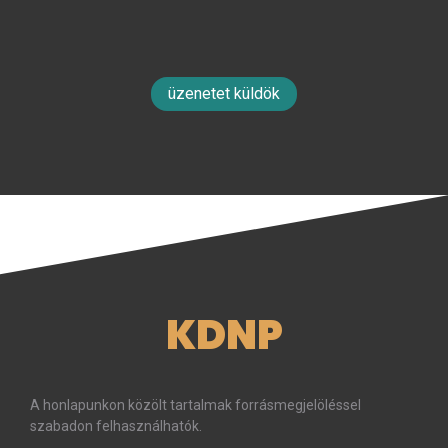
üzenetet küldök
KDNP
A honlapunkon közölt tartalmak forrásmegjelöléssel
szabadon felhasználhatók.