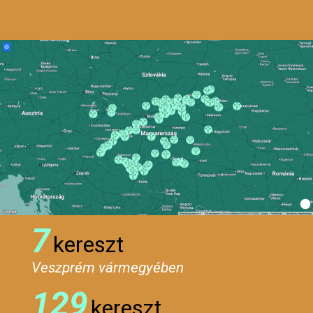
7
kereszt
Veszprém vármegyében
129
kereszt