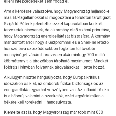
elleni intézkedéseket sem fogad el.
Arra a kérdésre válaszolva, hogy Magyarország hajlandó-e
más EU-tagállamokkal is megosztani a területén tárolt gázt,
Szijjártó Péter kijelentette: ezzel kapcsolatban konkrét
tervezetek nincsenek, de a kormány első számú prioritása,
hogy Magyarország energiaellátását biztosítsa. A kormány
már döntött arról, hogy a Gazprommal és a Shell-lel létező
hosszú távú szerződésekben foglalton túl további
mennyiséget vásárol, összesen akár mintegy 700 millió
köbméternyit, a tározókban tárolható maximumot. Mindkét
földrajzi irányban folytatnak tárgyalásokat – tette hozzá.
A külügyminiszter hangsúlyozta, hogy Európa kritikus
időszakon esik át, az emberek fizikai biztonsága és az
energiaellátás egyaránt veszélyben van. Az infláció fő oka
is a háború, valamint a szankciók, ezért egyértelműen a
békére kell törekedni – hangsúlyozta.
Kiemelte azt is, hogy Magyarország már több mint 830