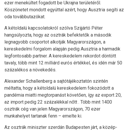
ezer menekültet fogadott be Ukrajna területéről.
Köszönetet mondott egyúttal azért, hogy Ausztria segíti az
oda továbbutazókat.
A kétoldalú kapcsolatokról szólva Szijjártó Péter
hangsúlyozta, hogy az osztrák befektetők a második
legnagyobb csoportot alkotják Magyarországon, a
kereskedelmi forgalom alapján pedig Ausztria a harmadik
legfontosabb partner. A kereskedelem rekordot döntött
tavaly, több mint 12 milliárd eurós értékkel, és idén már 50
százalékos a növekedés.
Alexander Schallenberg a sajtótájékoztatón szintén
méltatta, hogy a kétoldalú kereskedelem fokozódott a
pandémia miatti megtorpanást követően, így az export 20,
az import pedig 22 százalékkal nőtt . Több mint 1400
osztrák cég van jelen Magyarországon, 70 ezer
munkahelyet tartanak fenn – emelte ki.
Az osztrák miniszter szerdán Budapesten járt, a közép-