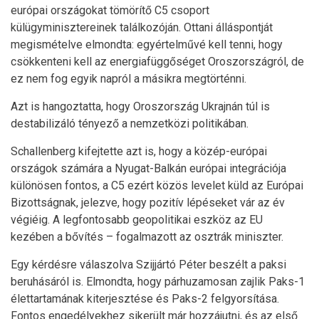
európai országokat tömörítő C5 csoport
külügyminisztereinek találkozóján. Ottani álláspontját
megismételve elmondta: egyértelművé kell tenni, hogy
csökkenteni kell az energiafüggőséget Oroszországról, de
ez nem fog egyik napról a másikra megtörténni.
Azt is hangoztatta, hogy Oroszország Ukrajnán túl is
destabilizáló tényező a nemzetközi politikában.
Schallenberg kifejtette azt is, hogy a közép-európai
országok számára a Nyugat-Balkán európai integrációja
különösen fontos, a C5 ezért közös levelet küld az Európai
Bizottságnak, jelezve, hogy pozitív lépéseket vár az év
végiéig. A legfontosabb geopolitikai eszköz az EU
kezében a bővítés – fogalmazott az osztrák miniszter.
Egy kérdésre válaszolva Szijjártó Péter beszélt a paksi
beruhásáról is. Elmondta, hogy párhuzamosan zajlik Paks-1
élettartamának kiterjesztése és Paks-2 felgyorsítása.
Fontos engedélyekhez sikerült már hozzájutni, és az első