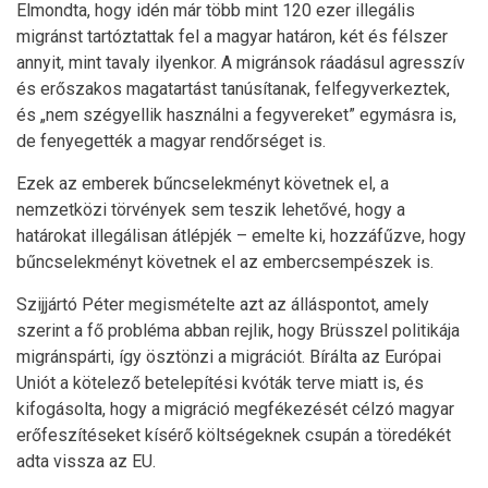
Elmondta, hogy idén már több mint 120 ezer illegális
migránst tartóztattak fel a magyar határon, két és félszer
annyit, mint tavaly ilyenkor. A migránsok ráadásul agresszív
és erőszakos magatartást tanúsítanak, felfegyverkeztek,
és „nem szégyellik használni a fegyvereket” egymásra is,
de fenyegették a magyar rendőrséget is.
Ezek az emberek bűncselekményt követnek el, a
nemzetközi törvények sem teszik lehetővé, hogy a
határokat illegálisan átlépjék – emelte ki, hozzáfűzve, hogy
bűncselekményt követnek el az embercsempészek is.
Szijjártó Péter megismételte azt az álláspontot, amely
szerint a fő probléma abban rejlik, hogy Brüsszel politikája
migránspárti, így ösztönzi a migrációt. Bírálta az Európai
Uniót a kötelező betelepítési kvóták terve miatt is, és
kifogásolta, hogy a migráció megfékezését célzó magyar
erőfeszítéseket kísérő költségeknek csupán a töredékét
adta vissza az EU.