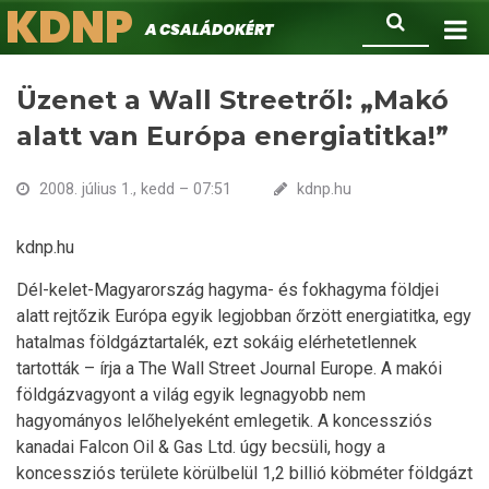
KDNP
Ugrás
Keresés
A családokért.
a
tartalomra
Üzenet a Wall Streetről: „Makó
alatt van Európa energiatitka!”
2008. július 1., kedd – 07:51
kdnp.hu
kdnp.hu
Dél-kelet-Magyarország hagyma- és fokhagyma földjei
alatt rejtőzik Európa egyik legjobban őrzött energiatitka, egy
hatalmas földgáztartalék, ezt sokáig elérhetetlennek
tartották – írja a The Wall Street Journal Europe. A makói
földgázvagyont a világ egyik legnagyobb nem
hagyományos lelőhelyeként emlegetik. A koncessziós
kanadai Falcon Oil & Gas Ltd. úgy becsüli, hogy a
koncessziós területe körülbelül 1,2 billió köbméter földgázt