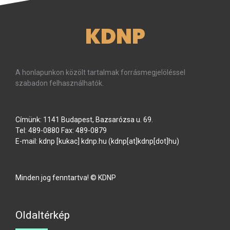
KDNP
A honlapunkon közölt tartalmak forrásmegjelöléssel
szabadon felhasználhatók.
Címünk: 1141 Budapest, Bazsarózsa u. 69.
Tel: 489-0880 Fax: 489-0879
E-mail:
kdnp
[kukac]
kdnp
.
hu
(kdnp[at]kdnp[dot]hu)
Minden jog fenntartva! © KDNP
Oldaltérkép