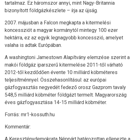
tartalmaz. Ez háromszor annyi, mint Nagy-Britannia
bizonyított földgázkészlete – írja az újság.
2007. májusban a Falcon megkapta a kitermelési
koncessziót a magyar kormánytól mintegy 100 ezer
hektárra, ez az egyik legnagyobb koncesszió, amelyet
valaha is adtak Európában.
A washingtoni Jamestown Alapítvány elemzése szerint a
makói földgáz iparszerű kitermelése 2011-től várható
2012-től kezdődően évente 10 milliárd köbméteres
teljesítménnyel. Összehasonlításul: az európai
gázfogyasztás negyedét fedező orosz Gazprom tavaly
548,5 milliárd köbméter földgázt termelt. Magyarország
éves gázfogyasztása 14-15 milliárd köbméter.
Forrás: mr1-kossuth.hu
Kommentár:
A Kereszténydemokrata Néppárt határozottan ellenezte a