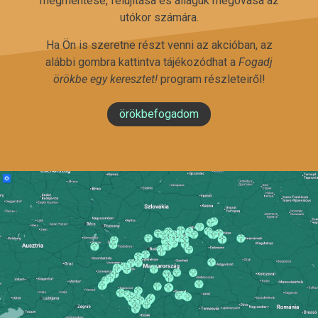
megmentése, felújítása és állaguk megóvása az
utókor számára.
Ha Ön is szeretne részt venni az akcióban, az
alábbi gombra kattintva tájékozódhat a
Fogadj
örökbe egy keresztet!
program részleteiről!
örökbefogadom