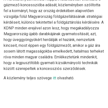
gázmező koncesszióba adását, közleményben szólította
fel a kormányt, hogy az ország érdekében alapvetően
vizsgálja fölül Magyarország földgázellátásának stratégiai
kérdéseit, különös tekintettel a földgáztárolás kérdésére. A
KDNP minden erejével azon lesz, hogy megakadályozza
Magyarország újabb darabkájának gyarmatosítását, azt,
hogy üveggyöngyökért herdálják el hazánk, nemzetünk
kincseit, most éppen egy földgázmezőt, amikor a gáz ára
sosem látott magasságokba emelkedett, hatalmas terheket
róva minden magyar családra. Emlékeztetünk mindenkit,
hogy a legpusztítóbb gyarmati kizsákmányoló technikák
között szerepeltek a koncessziós szerződések.
A közlemény teljes szövege
itt
olvasható.