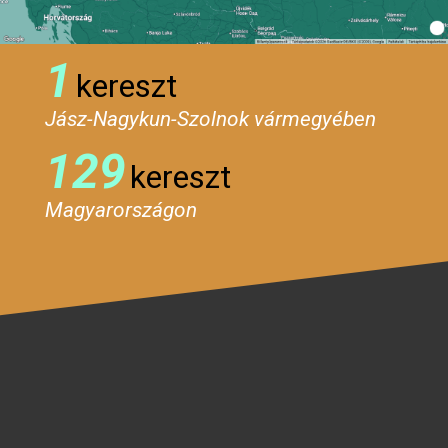
1
kereszt
Jász-Nagykun-Szolnok vármegyében
129
kereszt
Magyarországon