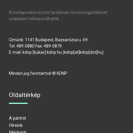
A honlapunkon közölt tartalmak forrásmegjelöléssel
szabadon felhasználhatók.
Címünk: 1141 Budapest, Bazsarózsa u. 69.
Tel: 489-0880 Fax: 489-0879
E-mail:
kdnp
[kukac]
kdnp
.
hu
(kdnp[at]kdnp[dot]hu)
Minden jog fenntartva! © KDNP
Oldaltérkép
A pártról
Híreink
Médiatár