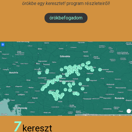
örökbe egy keresztet!
program részleteiről!
örökbefogadom
7
kereszt