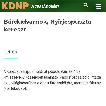
KDNP
Ugrás
Keresés
A családokért.
a
tartalomra
Bárdudvarnok, Nyirjespuszta
kereszt
Leírás
A kereszt a kaposmérői út jobboldalán, az 1.sz.
km szelvény közelében található. Kaposfői család állíttatta
az I. világháborúban elesett fiúk emlékére, mert a terület az
ő birtokuk volt.