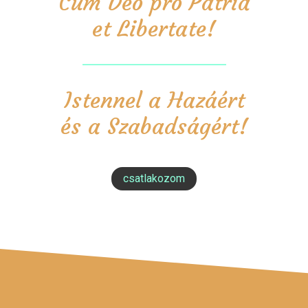
Cum Deo pro Patria
et Libertate!
Istennel a Hazáért
és a Szabadságért!
csatlakozom