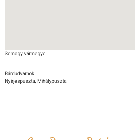
Somogy vármegye
Bárdudvarnok
Nyirjespuszta, Mihálypuszta