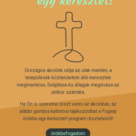
egy keresztet!
Országos akciónk célja az utak mentén, a
települések közterületein álló keresztek
megmentése, felújítása és állaguk megóvása az
utókor számára.
Ha Ön is szeretne részt venni az akcióban, az
alábbi gombra kattintva tájékozódhat a
Fogadj
örökbe egy keresztet!
program részleteiről!
örökbefogadom