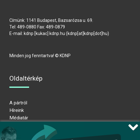
Címünk: 1141 Budapest, Bazsarózsa u. 69.
Tel: 489-0880 Fax: 489-0879
E-mail:
kdnp
[kukac]
kdnp
.
hu
(kdnp[at]kdnp[dot]hu)
Minden jog fenntartva! © KDNP
Oldaltérkép
A pártról
Híreink
Médiatár
Impresszum
Adatkezelési nyilatkozat