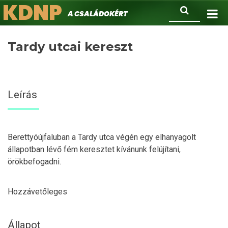
KDNP
Ugrás
Keresés
A családokért.
a
tartalomra
Tardy utcai kereszt
Leírás
Berettyóújfaluban a Tardy utca végén egy elhanyagolt
állapotban lévő fém keresztet kívánunk felújítani,
örökbefogadni.
Hozzávetőleges
Állapot