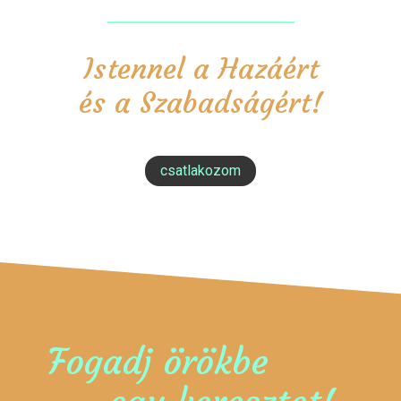
Istennel a Hazáért
és a Szabadságért!
csatlakozom
Fogadj örökbe