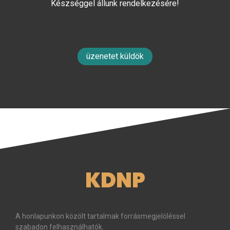
Készséggel állunk rendelkezésére!
üzenetet küldök
KDNP
A honlapunkon közölt tartalmak forrásmegjelöléssel
szabadon felhasználhatók.