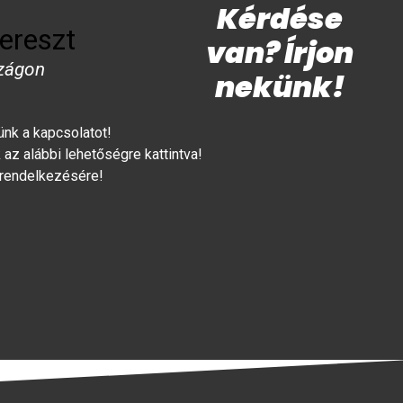
Kérdése
ereszt
van? Írjon
zágon
nekünk!
lünk a kapcsolatot!
az alábbi lehetőségre kattintva!
 rendelkezésére!