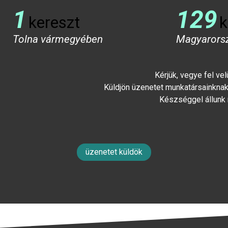
1
129
kereszt
k
Tolna vármegyében
Magyarors
Kérjük, vegye fel ve
Küldjön üzenetet munkatársainknak 
Készséggel állunk
üzenetet küldök