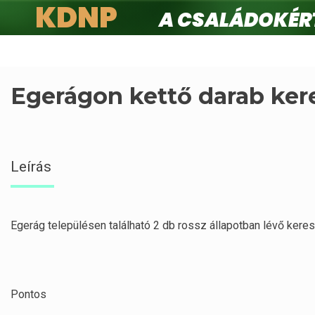
KDNP
A családokért.
Ugrás
a
tartalomra
Egerágon kettő darab ker
Leírás
Egerág településen található 2 db rossz állapotban lévő keres
Pontos