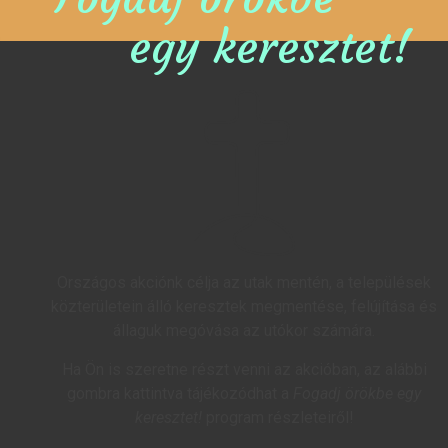
egy keresztet!
Országos akciónk célja az utak mentén, a települések
közterületein álló keresztek megmentése, felújítása és
állaguk megóvása az utókor számára.
Ha Ön is szeretne részt venni az akcióban, az alábbi
gombra kattintva tájékozódhat a
Fogadj örökbe egy
keresztet!
program részleteiről!