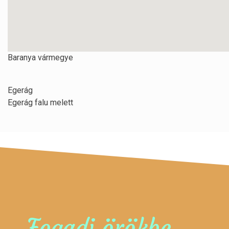
Baranya vármegye
Egerág
Egerág falu melett
Fogadj örökbe