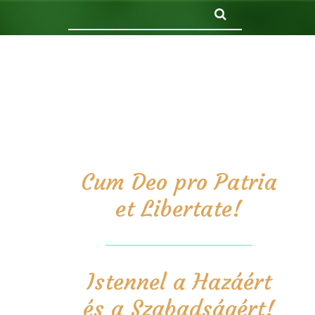
Keresés
Cum Deo pro Patria
et Libertate!
Istennel a Hazáért
és a Szabadságért!