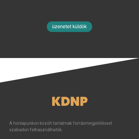
üzenetet küldök
KDNP
A honlapunkon közölt tartalmak forrásmegjelöléssel
szabadon felhasználhatók.