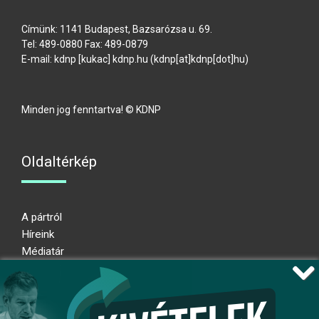
Címünk: 1141 Budapest, Bazsarózsa u. 69.
Tel: 489-0880 Fax: 489-0879
E-mail:
kdnp
[kukac]
kdnp
.
hu
(kdnp[at]kdnp[dot]hu)
Minden jog fenntartva! © KDNP
Oldaltérkép
A pártról
Híreink
Médiatár
Impresszum
Adatkezelési nyilatkozat
Átláthatósági nyilatkozat