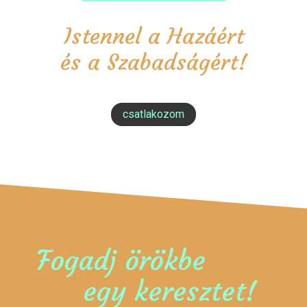
Istennel a Hazáért
és a Szabadságért!
csatlakozom
Fogadj örökbe
egy keresztet!