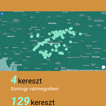
4
kereszt
Somogy vármegyében
129
kereszt