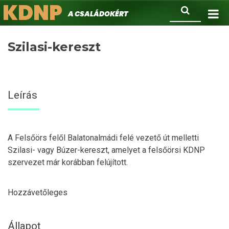
KDNP
Ugrás
Keresés
A családokért.
a
tartalomra
Szilasi-kereszt
Leírás
A Felsőörs felől Balatonalmádi felé vezető út melletti
Szilasi- vagy Búzer-kereszt, amelyet a felsőörsi KDNP
szervezet már korábban felújított.
Hozzávetőleges
Állapot