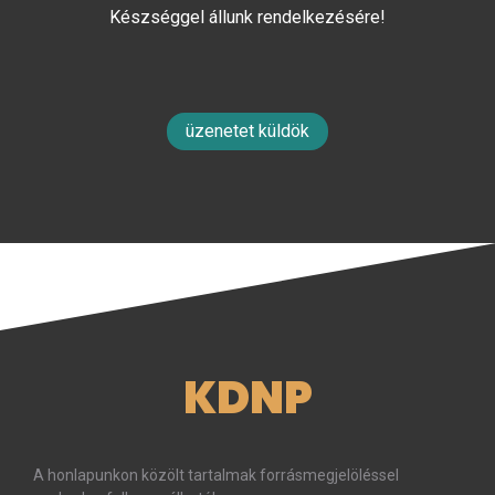
Készséggel állunk rendelkezésére!
üzenetet küldök
KDNP
A honlapunkon közölt tartalmak forrásmegjelöléssel