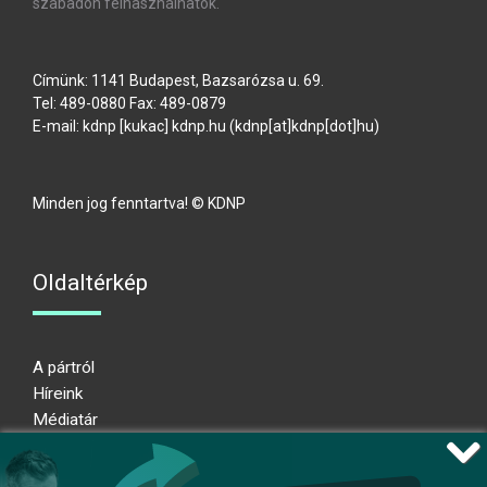
szabadon felhasználhatók.
Címünk: 1141 Budapest, Bazsarózsa u. 69.
Tel: 489-0880 Fax: 489-0879
E-mail:
kdnp
[kukac]
kdnp
.
hu
(kdnp[at]kdnp[dot]hu)
Minden jog fenntartva! © KDNP
Oldaltérkép
A pártról
Híreink
Médiatár
Impresszum
Adatkezelési nyilatkozat