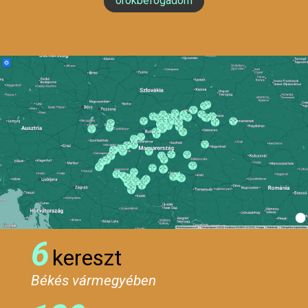
örökbefogadom
6
kereszt
Békés vármegyében