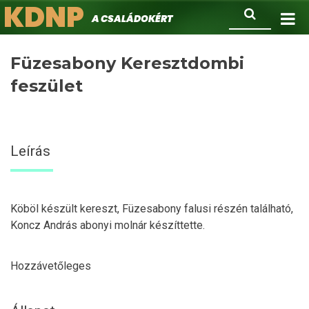
KDNP
Ugrás
Keresés
A családokért.
a
tartalomra
Füzesabony Keresztdombi
feszület
Leírás
Köböl készült kereszt, Füzesabony falusi részén található,
Koncz András abonyi molnár készíttette.
Hozzávetőleges