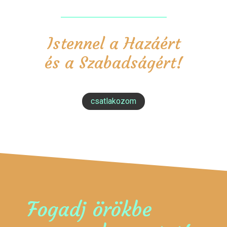
Istennel a Hazáért
és a Szabadságért!
csatlakozom
Fogadj örökbe