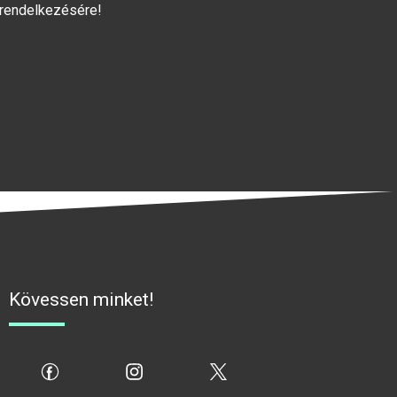
 rendelkezésére!
Kövessen minket!
fb
ig
x