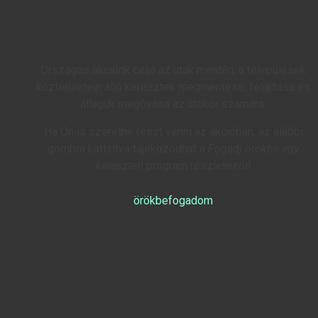
Országos akciónk célja az utak mentén, a települések
közterületein álló keresztek megmentése, felújítása és
állaguk megóvása az utókor számára.
Ha Ön is szeretne részt venni az akcióban, az alábbi
gombra kattintva tájékozódhat a
Fogadj örökbe egy
keresztet!
program részleteiről!
örökbefogadom