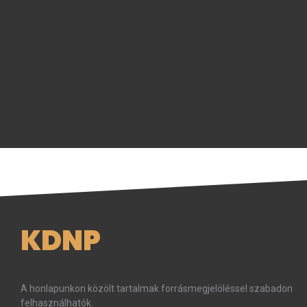
KDNP
A honlapunkon közölt tartalmak forrásmegjelöléssel szabadon
felhasználhatók.