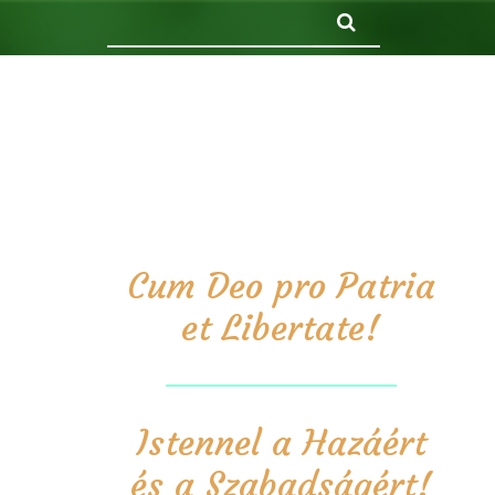
Keresés
Cum Deo pro Patria
et Libertate!
Istennel a Hazáért
és a Szabadságért!