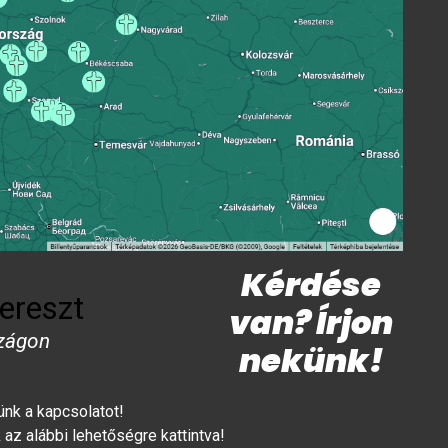
Kérdése
ereszt
van? Írjon
zágon
nekünk!
lünk a kapcsolatot!
az alábbi lehetőségre kattintva!