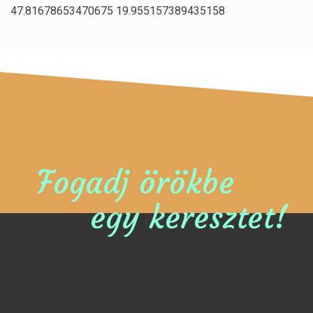
47.81678653470675 19.955157389435158
Fogadj örökbe
egy keresztet!