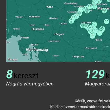
8
129
kereszt
k
Nógrád vármegyében
Magyarors
Kérjük, vegye fel ve
Küldjön üzenetet munkatársainknak 