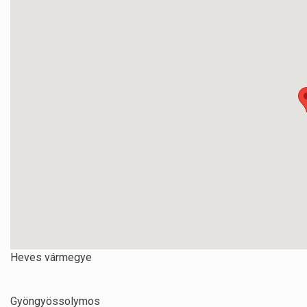
Heves vármegye
Gyöngyössolymos