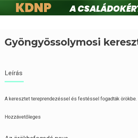
KDNP
A családokért.
Ugrás
a
tartalomra
Gyöngyössolymosi keresz
Leírás
A keresztet tereprendezéssel és festéssel fogadták örökbe.
Hozzávetőleges