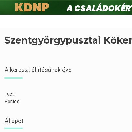
KDNP
A családokért.
Ugrás
a
tartalomra
Szentgyörgypusztai Kőker
A kereszt állításának éve
1922
Pontos
Állapot