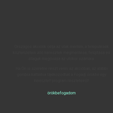
Országos akciónk célja az utak mentén, a települések
közterületein álló keresztek megmentése, felújítása és
állaguk megóvása az utókor számára.
Ha Ön is szeretne részt venni az akcióban, az alábbi
gombra kattintva tájékozódhat a
Fogadj örökbe egy
keresztet!
program részleteiről!
örökbefogadom