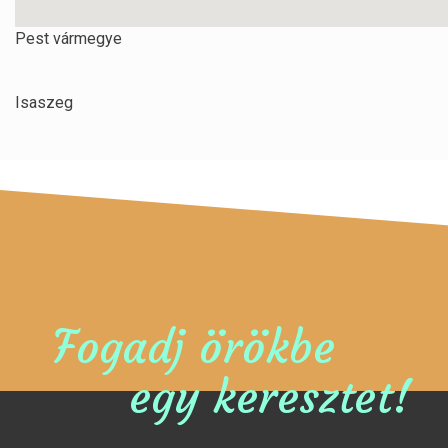
Pest vármegye
Isaszeg
Fogadj örökbe
egy keresztet!