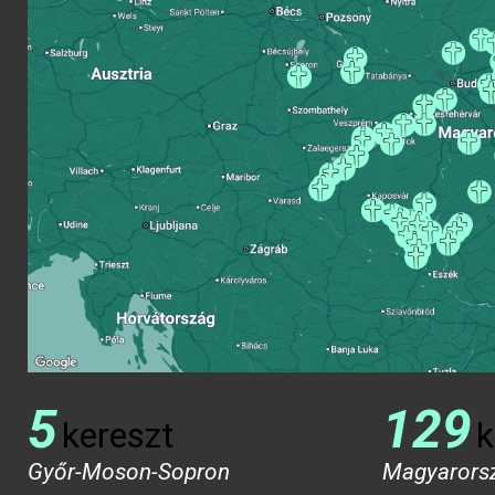
5
129
kereszt
k
Győr-Moson-Sopron
Magyarors