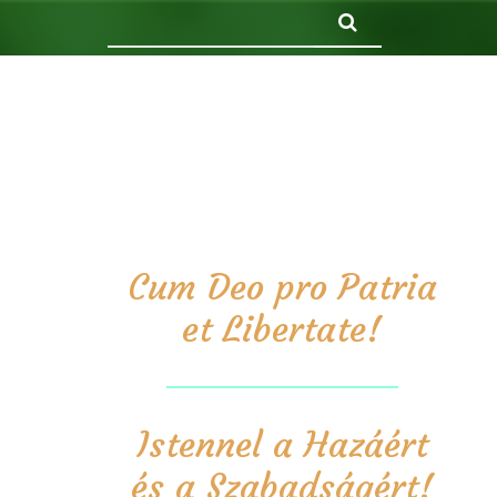
Keresés
Cum Deo pro Patria
et Libertate!
Istennel a Hazáért
és a Szabadságért!