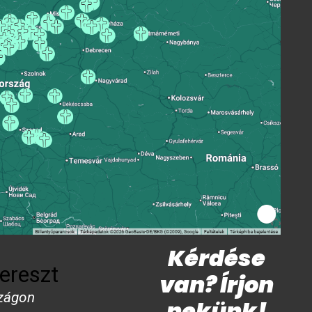
Kérdése
ereszt
van? Írjon
zágon
nekünk!