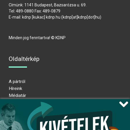
Címünk: 1141 Budapest, Bazsarózsa u. 69.
Tel: 489-0880 Fax: 489-0879
E-mail:
kdnp
[kukac]
kdnp
.
hu
(kdnp[at]kdnp[dot]hu)
Minden jog fenntartva! © KDNP
Oldaltérkép
A pártról
Híreink
Médiatár
Impresszum
Adatkezelési nyilatkozat
Átláthatósági nyilatkozat
Ugrás az oldal tetejére