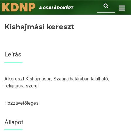
KDNP
Ugrás
Keresés
A családokért.
a
tartalomra
Kishajmási kereszt
Leírás
A kereszt Kishajmáson, Szatina határában található,
felújításra szorul.
Hozzávetőleges
Állapot