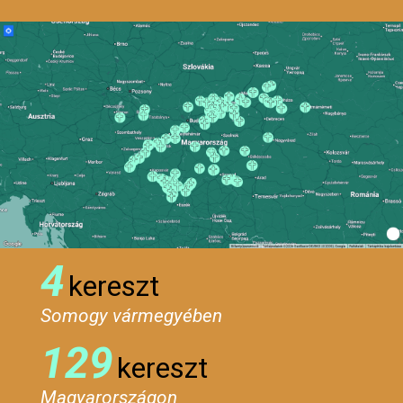
4
kereszt
Somogy vármegyében
129
kereszt
Magyarországon