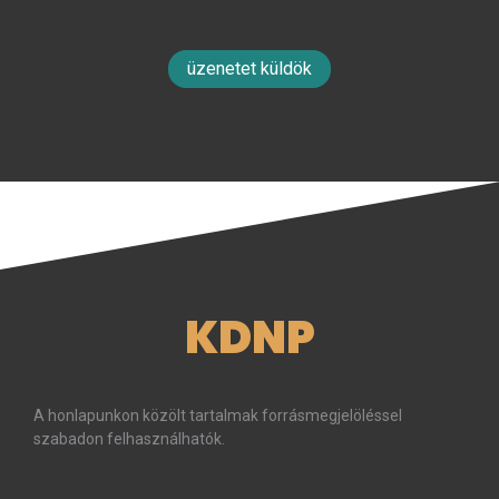
üzenetet küldök
KDNP
A honlapunkon közölt tartalmak forrásmegjelöléssel
szabadon felhasználhatók.