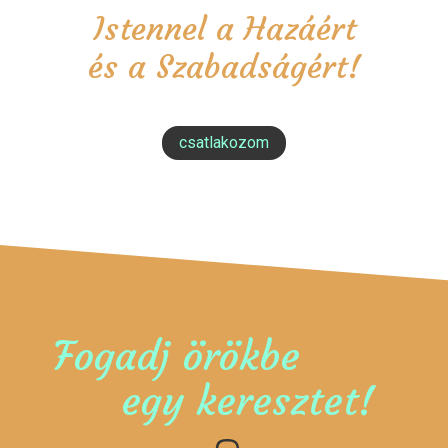
Istennel a Hazáért
és a Szabadságért!
csatlakozom
Fogadj örökbe
egy keresztet!