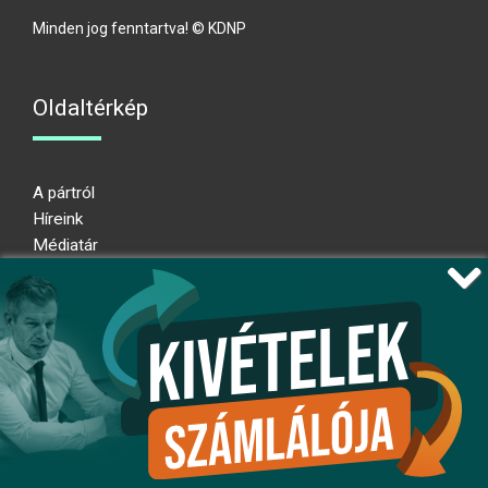
Minden jog fenntartva! © KDNP
Oldaltérkép
A pártról
Híreink
Médiatár
Impresszum
Adatkezelési nyilatkozat
Átláthatósági nyilatkozat
Ugrás az oldal tetejére
Kövessen minket!