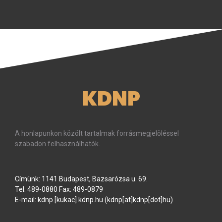
KDNP
A honlapunkon közölt tartalmak forrásmegjelöléssel
szabadon felhasználhatók.
Címünk: 1141 Budapest, Bazsarózsa u. 69.
Tel: 489-0880 Fax: 489-0879
E-mail:
kdnp
[kukac]
kdnp
.
hu
(kdnp[at]kdnp[dot]hu)