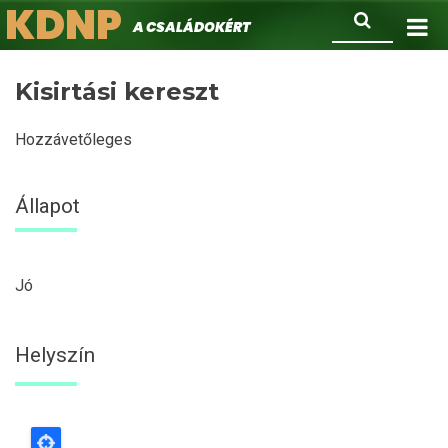
KDNP
Ugrás
Keresés
A családokért.
a
tartalomra
Kisirtási kereszt
Hozzávetőleges
Állapot
Jó
Helyszín