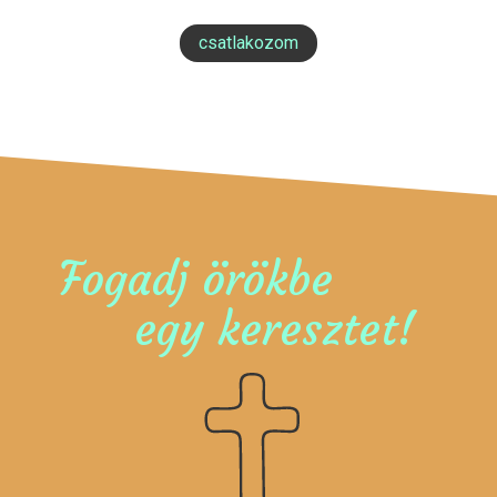
csatlakozom
Fogadj örökbe
egy keresztet!