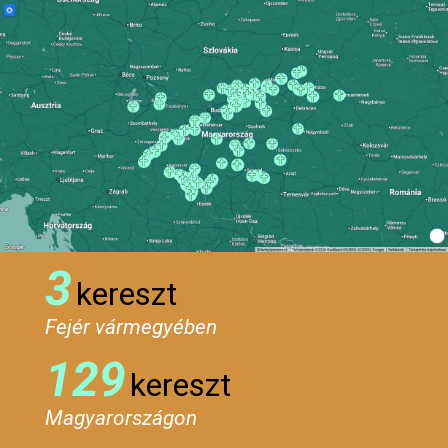
3
kereszt
Fejér vármegyében
129
kereszt
Magyarországon