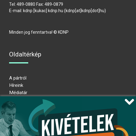
Tel: 489-0880 Fax: 489-0879
E-mail:
kdnp
[kukac]
kdnp
.
hu
(kdnp[at]kdnp[dot]hu)
Minden jog fenntartva! © KDNP
Oldaltérkép
A pártról
Híreink
Médiatár
Impresszum
Adatkezelési nyilatkozat
Átláthatósági nyilatkozat
Ugrás az oldal tetejére