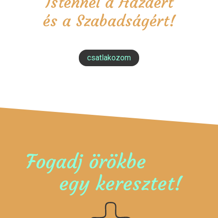
Istennel a Hazáért
és a Szabadságért!
csatlakozom
Fogadj örökbe
egy keresztet!