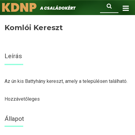
KDNP
Ugrás
Keresés
A családokért.
a
tartalomra
Komlói Kereszt
Leírás
Az ún kis Battyhány kereszt, amely a településen található.
Hozzávetőleges
Állapot