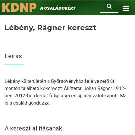
KDNP
Ugrás
Keresés
A családokért.
a
tartalomra
Lébény, Rägner kereszt
Leírás
Lébény külterületén a Győrsövényház felé vezető út
mentén található kőkereszt. Állíttatta: Johan Rägner 1912-
ben. 2012-ben került felújításra és új talapzatot kapott. Ma
is a család gondozza.
A kereszt állításának