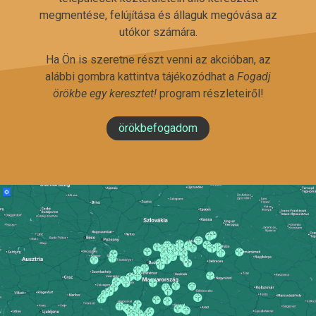
megmentése, felújítása és állaguk megóvása az
utókor számára.
Ha Ön is szeretne részt venni az akcióban, az
alábbi gombra kattintva tájékozódhat a
Fogadj
örökbe egy keresztet!
program részleteiről!
örökbefogadom