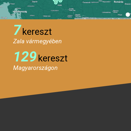
7
kereszt
Zala vármegyében
129
kereszt
Magyarországon