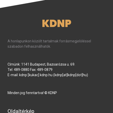
KDNP
A honlapunkon közölt tartalmak forrásmegjelöléssel
szabadon felhasználhatók.
Címünk: 1141 Budapest, Bazsarózsa u. 69.
Tel: 489-0880 Fax: 489-0879
E-mail:
kdnp
[kukac]
kdnp
.
hu
(kdnp[at]kdnp[dot]hu)
Minden jog fenntartva! © KDNP
Oldaltérkép