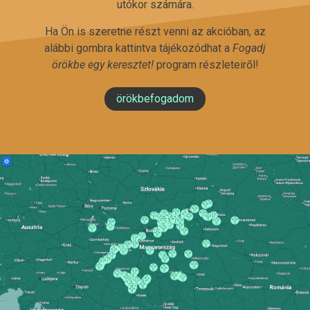
utókor számára.
Ha Ön is szeretne részt venni az akcióban, az
alábbi gombra kattintva tájékozódhat a
Fogadj
örökbe egy keresztet!
program részleteiről!
örökbefogadom