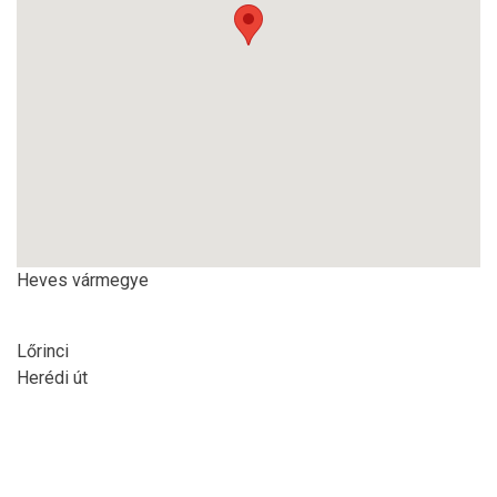
Heves vármegye
Lőrinci
Herédi út