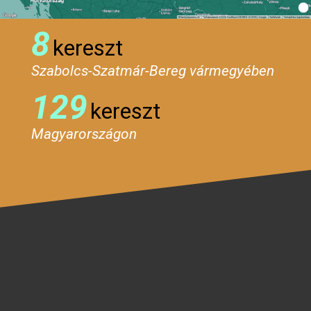
8
kereszt
Szabolcs-Szatmár-Bereg vármegyében
129
kereszt
Magyarországon