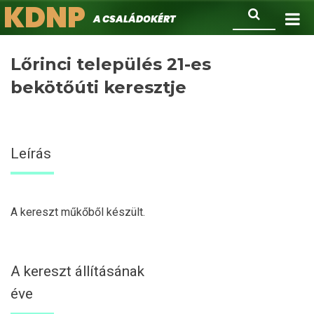
KDNP
Ugrás
Keresés
A családokért.
a
tartalomra
Lőrinci település 21-es
bekötőúti keresztje
Leírás
A kereszt műkőből készült.
A kereszt állításának
éve