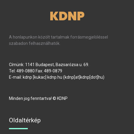
KDNP
A honlapunkon közölt tartalmak forrásmegjelöléssel
szabadon felhasználhatók.
Címünk: 1141 Budapest, Bazsarózsa u. 69.
Tel: 489-0880 Fax: 489-0879
E-mail:
kdnp
[kukac]
kdnp
.
hu
(kdnp[at]kdnp[dot]hu)
Minden jog fenntartva! © KDNP
Oldaltérkép