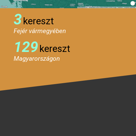
3
kereszt
Fejér vármegyében
129
kereszt
Magyarországon