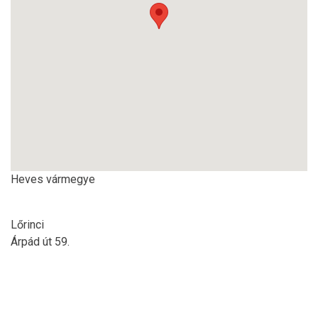
Heves vármegye
Lőrinci
Árpád út 59.