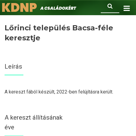
KDNP
Ugrás
Keresés
A családokért.
a
tartalomra
Lőrinci település Bacsa-féle
keresztje
Leírás
A kereszt fából készült, 2022-ben felújításra került.
A kereszt állításának
éve