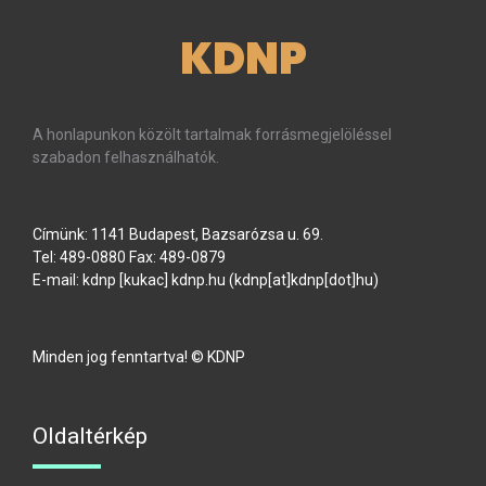
KDNP
A honlapunkon közölt tartalmak forrásmegjelöléssel
szabadon felhasználhatók.
Címünk: 1141 Budapest, Bazsarózsa u. 69.
Tel: 489-0880 Fax: 489-0879
E-mail:
kdnp
[kukac]
kdnp
.
hu
(kdnp[at]kdnp[dot]hu)
Minden jog fenntartva! © KDNP
Oldaltérkép