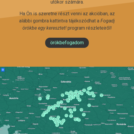
utókor számára.
Ha Ön is szeretne részt venni az akcióban, az
alábbi gombra kattintva tájékozódhat a
Fogadj
örökbe egy keresztet!
program részleteiről!
örökbefogadom