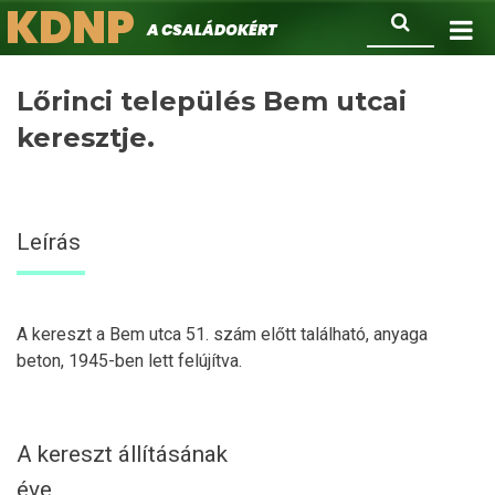
KDNP
Ugrás
Keresés
A családokért.
a
tartalomra
Lőrinci település Bem utcai
keresztje.
Leírás
A kereszt a Bem utca 51. szám előtt található, anyaga
beton, 1945-ben lett felújítva.
A kereszt állításának
éve