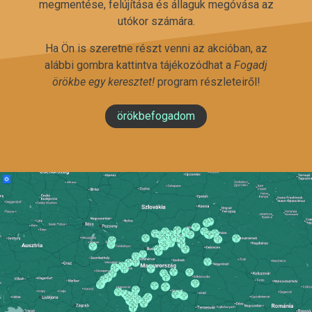
megmentése, felújítása és állaguk megóvása az
utókor számára.
Ha Ön is szeretne részt venni az akcióban, az
alábbi gombra kattintva tájékozódhat a
Fogadj
örökbe egy keresztet!
program részleteiről!
örökbefogadom