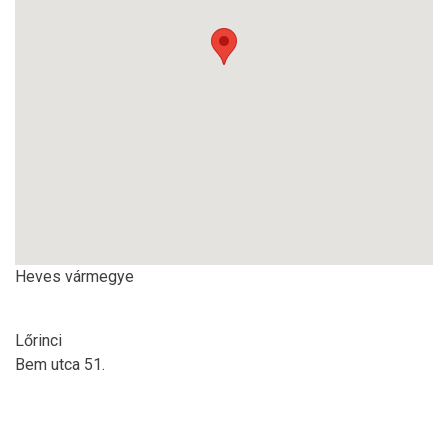
Heves vármegye
Lőrinci
Bem utca 51.