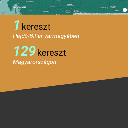
1
kereszt
Hajdú-Bihar vármegyében
129
kereszt
Magyarországon