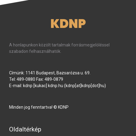
KDNP
A honlapunkon közölt tartalmak forrásmegjelöléssel
szabadon felhasználhatók.
Címünk: 1141 Budapest, Bazsarózsa u. 69.
Tel: 489-0880 Fax: 489-0879
E-mail:
kdnp
[kukac]
kdnp
.
hu
(kdnp[at]kdnp[dot]hu)
Minden jog fenntartva! © KDNP
Oldaltérkép