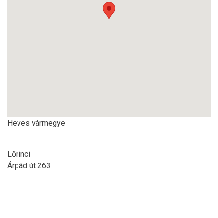
Heves vármegye
Lőrinci
Árpád út 263