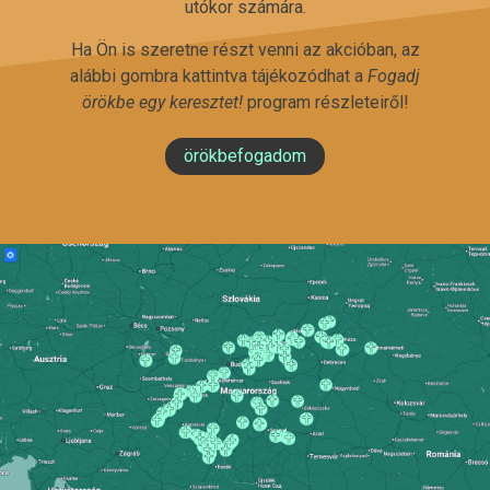
utókor számára.
Ha Ön is szeretne részt venni az akcióban, az
alábbi gombra kattintva tájékozódhat a
Fogadj
örökbe egy keresztet!
program részleteiről!
örökbefogadom