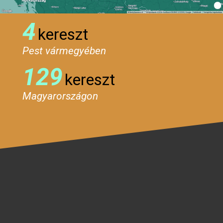
4
kereszt
Pest vármegyében
129
kereszt
Magyarországon