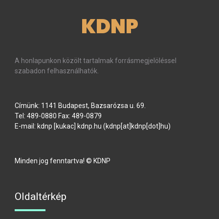
KDNP
A honlapunkon közölt tartalmak forrásmegjelöléssel
szabadon felhasználhatók.
Címünk: 1141 Budapest, Bazsarózsa u. 69.
Tel: 489-0880 Fax: 489-0879
E-mail:
kdnp
[kukac]
kdnp
.
hu
(kdnp[at]kdnp[dot]hu)
Minden jog fenntartva! © KDNP
Oldaltérkép