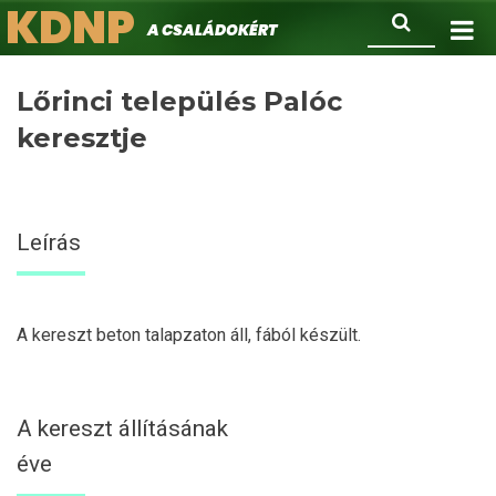
KDNP
Ugrás
Keresés
A családokért.
a
tartalomra
Lőrinci település Palóc
keresztje
Leírás
A kereszt beton talapzaton áll, fából készült.
A kereszt állításának
éve