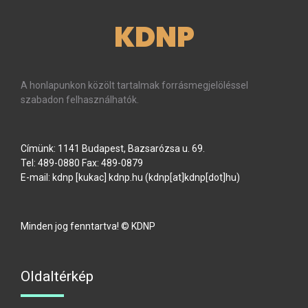
KDNP
A honlapunkon közölt tartalmak forrásmegjelöléssel
szabadon felhasználhatók.
Címünk: 1141 Budapest, Bazsarózsa u. 69.
Tel: 489-0880 Fax: 489-0879
E-mail:
kdnp
[kukac]
kdnp
.
hu
(kdnp[at]kdnp[dot]hu)
Minden jog fenntartva! © KDNP
Oldaltérkép