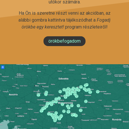
utókor számára.
Ha Ön is szeretne részt venni az akcióban, az
alábbi gombra kattintva tájékozódhat a
Fogadj
örökbe egy keresztet!
program részleteiről!
örökbefogadom