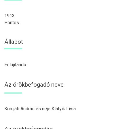
1913
Pontos
Állapot
Felújítandó
Az örökbefogadó neve
Komjáti András és neje Klátyik Lívia
Az örökbefogadás