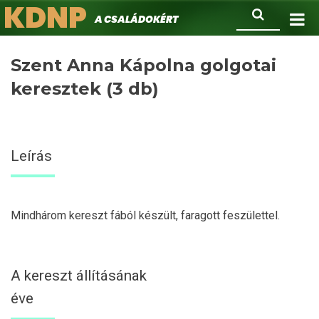
KDNP
Ugrás
Keresés
A családokért.
a
tartalomra
Szent Anna Kápolna golgotai
keresztek (3 db)
Leírás
Mindhárom kereszt fából készült, faragott feszülettel.
A kereszt állításának
éve