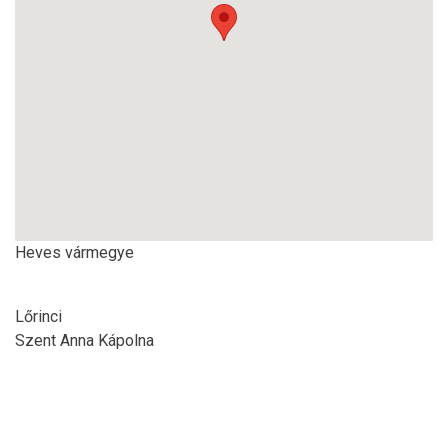
Heves vármegye
Lőrinci
Szent Anna Kápolna