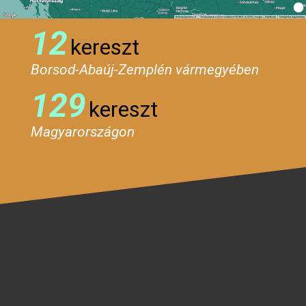
12
kereszt
Borsod-Abaúj-Zemplén vármegyében
129
kereszt
Magyarországon