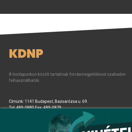
KDNP
A honlapunkon közölt tartalmak forrásmegjelöléssel szabadon
felhasználhatók.
Címünk: 1141 Budapest, Bazsarózsa u. 69.
Tel: 489-0880 Fax: 489-0879
E-mail:
kdnp
[kukac]
kdnp
.
hu
(kdnp[at]kdnp[dot]hu)