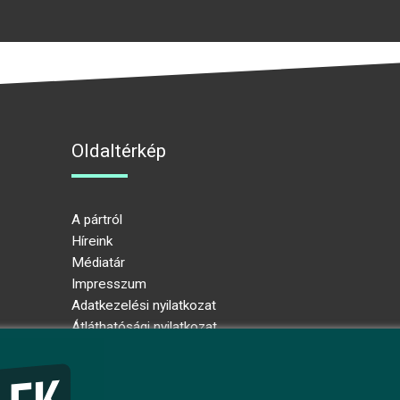
Oldaltérkép
A pártról
Híreink
Médiatár
Impresszum
Adatkezelési nyilatkozat
Átláthatósági nyilatkozat
Ugrás az oldal tetejére