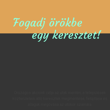
Fogadj örökbe
egy keresztet!
Országos akciónk célja az utak mentén, a települések
közterületein álló keresztek megmentése, felújítása és
állaguk megóvása az utókor számára.