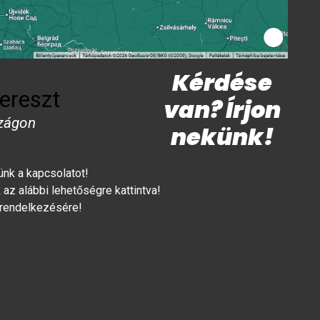
Kérdése
ereszt
van? Írjon
zágon
nekünk!
lünk a kapcsolatot!
az alábbi lehetőségre kattintva!
 rendelkezésére!