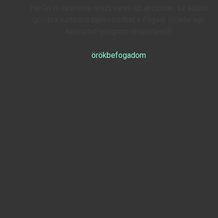
Ha Ön is szeretne részt venni az akcióban, az alábbi
gombra kattintva tájékozódhat a
Fogadj örökbe egy
keresztet!
program részleteiről!
örökbefogadom