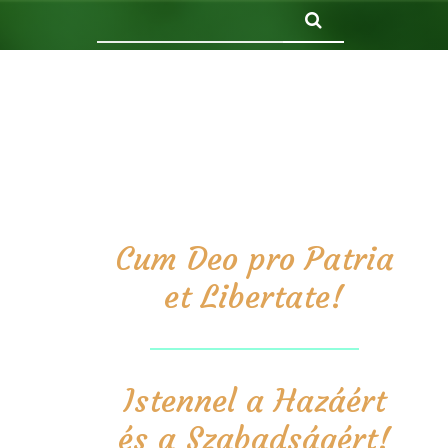
Keresés
Cum Deo pro Patria
et Libertate!
Istennel a Hazáért
és a Szabadságért!