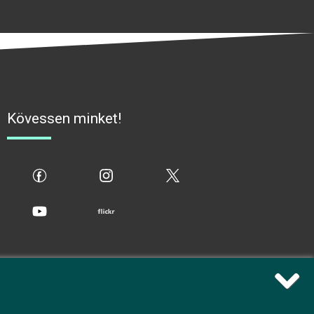
Kövessen minket!
fb
ig
x
yt
flickr