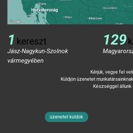
1
129
kereszt
k
Jász-Nagykun-Szolnok
Magyarors
vármegyében
Kérjük, vegye fel ve
Küldjön üzenetet munkatársainknak 
Készséggel állunk
üzenetet küldök