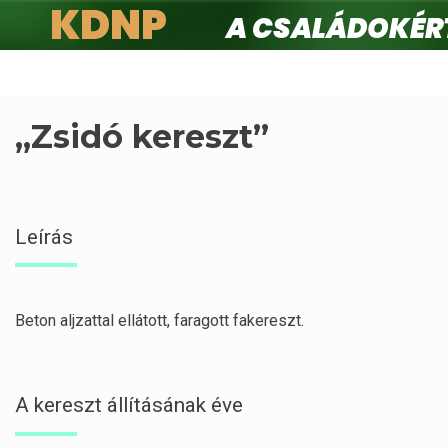
KDNP
A családokért.
Ugrás
a
tartalomra
„Zsidó kereszt”
Leírás
Beton aljzattal ellátott, faragott fakereszt.
A kereszt állításának éve