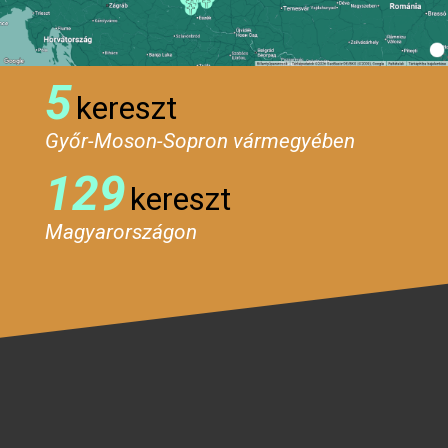
5
kereszt
Győr-Moson-Sopron vármegyében
129
kereszt
Magyarországon