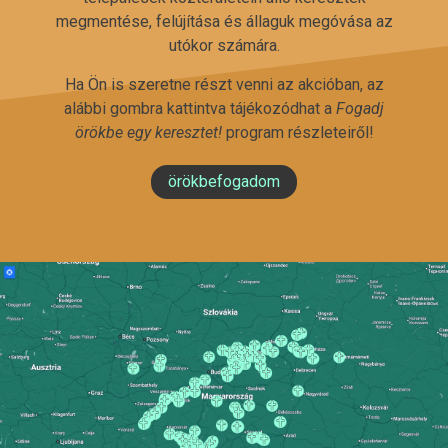
megmentése, felújítása és állaguk megóvása az
utókor számára.
Ha Ön is szeretne részt venni az akcióban, az
alábbi gombra kattintva tájékozódhat a
Fogadj
örökbe egy keresztet!
program részleteiről!
örökbefogadom