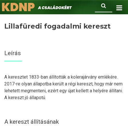
KDNP
Ugrás
Keresés
A családokért.
a
tartalomra
Lillafüredi fogadalmi kereszt
Leírás
A keresztet 1833-ban állították a kolerajárvány emlékére.
2017-re olyan állapotba került a régi kereszt, hogy már nem
lehetett megmenteni, ezért egy újat kellett a helyére állítani.
A kereszt jó állapotú.
A kereszt állításának