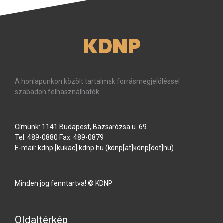
KDNP
A honlapunkon közölt tartalmak forrásmegjelöléssel
szabadon felhasználhatók.
Címünk: 1141 Budapest, Bazsarózsa u. 69.
Tel: 489-0880 Fax: 489-0879
E-mail:
kdnp
[kukac]
kdnp
.
hu
(kdnp[at]kdnp[dot]hu)
Minden jog fenntartva! © KDNP
Oldaltérkép