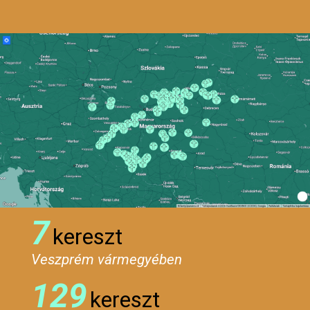
7
kereszt
Veszprém vármegyében
129
kereszt