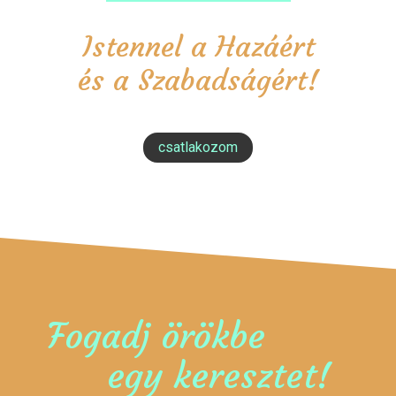
Istennel a Hazáért
és a Szabadságért!
csatlakozom
Fogadj örökbe
egy keresztet!