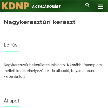
KDNP
Ugrás
Keresés
A családokért.
a
tartalomra
Nagykeresztúri kereszt
Leírás
Nagykeresztúr belterületén található. A korábbi fatemplom
mellett került elhelyezésre. Jó állapotú, folyamatosan
karbantartott.
Állapot