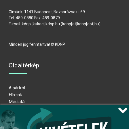
Címünk: 1141 Budapest, Bazsarózsa u. 69.
Tel: 489-0880 Fax: 489-0879
E-mail:
kdnp
[kukac]
kdnp
.
hu
(kdnp[at]kdnp[dot]hu)
Minden jog fenntartva! © KDNP
Oldaltérkép
A pártról
Híreink
Médiatár
Impresszum
Adatkezelési nyilatkozat
Átláthatósági nyilatkozat