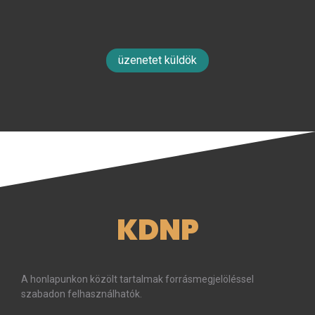
üzenetet küldök
KDNP
A honlapunkon közölt tartalmak forrásmegjelöléssel
szabadon felhasználhatók.