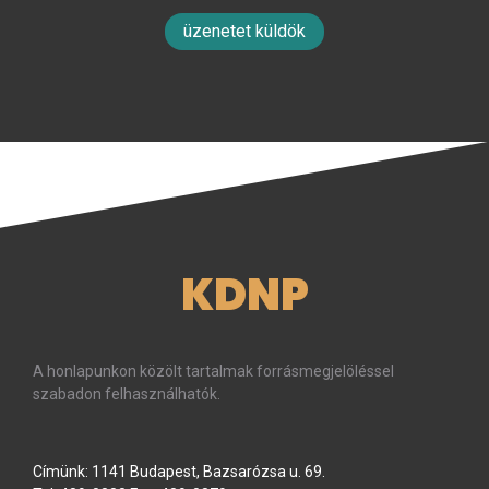
üzenetet küldök
KDNP
A honlapunkon közölt tartalmak forrásmegjelöléssel
szabadon felhasználhatók.
Címünk: 1141 Budapest, Bazsarózsa u. 69.