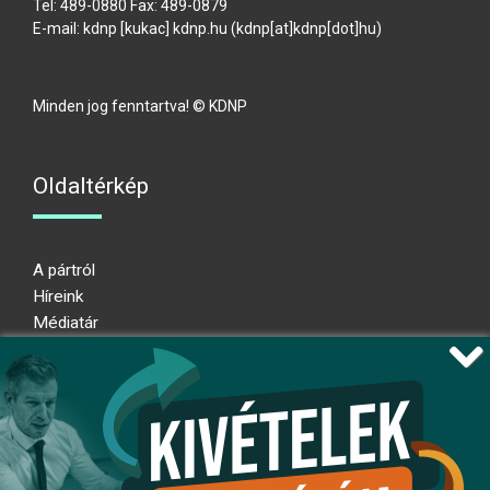
Tel: 489-0880 Fax: 489-0879
E-mail:
kdnp
[kukac]
kdnp
.
hu
(kdnp[at]kdnp[dot]hu)
Minden jog fenntartva! © KDNP
Oldaltérkép
A pártról
Híreink
Médiatár
Impresszum
Adatkezelési nyilatkozat
Átláthatósági nyilatkozat
Ugrás az oldal tetejére