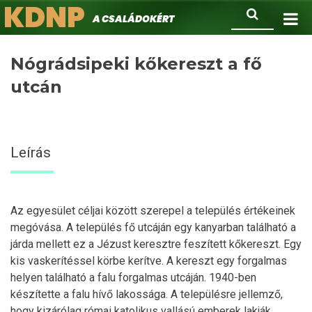
KDNP
Ugrás
Keresés
A családokért.
a
tartalomra
Nógrádsipeki kőkereszt a fő
utcán
Leírás
Az egyesület céljai között szerepel a település értékeinek
megóvása. A település fő utcáján egy kanyarban található a
járda mellett ez a Jézust keresztre feszített kőkereszt. Egy
kis vaskerítéssel körbe kerítve. A kereszt egy forgalmas
helyen található a falu forgalmas utcáján. 1940-ben
készítette a falu hívő lakossága. A településre jellemző,
hogy kizárólag római katolikus vallású emberek lakják.