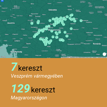
7
kereszt
Veszprém vármegyében
129
kereszt
Magyarországon