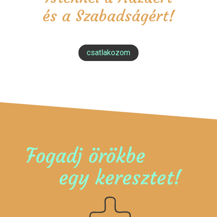
és a Szabadságért!
csatlakozom
Fogadj örökbe
egy keresztet!