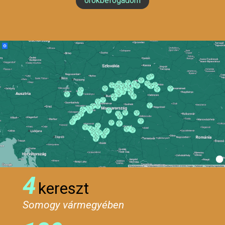
örökbefogadom
4
kereszt
Somogy vármegyében