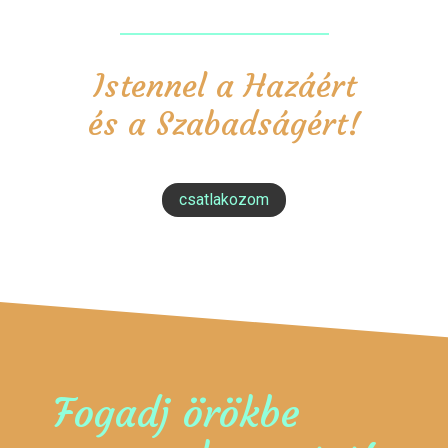
Istennel a Hazáért
és a Szabadságért!
csatlakozom
Fogadj örökbe