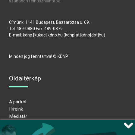
szabadon felhasználhatók.
Címünk: 1141 Budapest, Bazsarózsa u. 69.
Tel: 489-0880 Fax: 489-0879
E-mail:
kdnp
[kukac]
kdnp
.
hu
(kdnp[at]kdnp[dot]hu)
Minden jog fenntartva! © KDNP
Oldaltérkép
A pártról
Híreink
Médiatár
Impresszum
Adatkezelési nyilatkozat