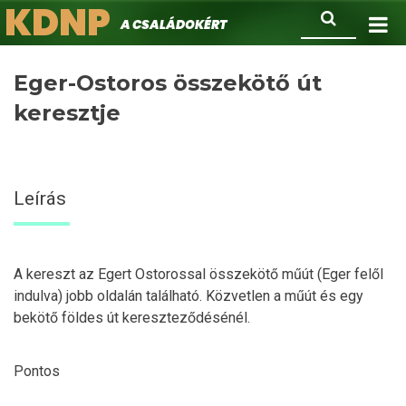
KDNP
Ugrás
Keresés
A családokért.
a
tartalomra
Eger-Ostoros összekötő út
keresztje
Leírás
A kereszt az Egert Ostorossal összekötő műút (Eger felől
indulva) jobb oldalán található. Közvetlen a műút és egy
bekötő földes út kereszteződésénél.
Pontos