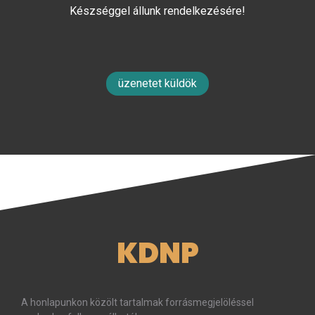
Készséggel állunk rendelkezésére!
üzenetet küldök
KDNP
A honlapunkon közölt tartalmak forrásmegjelöléssel