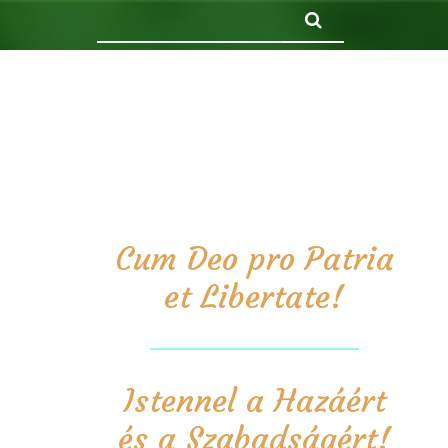
Keresés
Cum Deo pro Patria
et Libertate!
Istennel a Hazáért
és a Szabadságért!