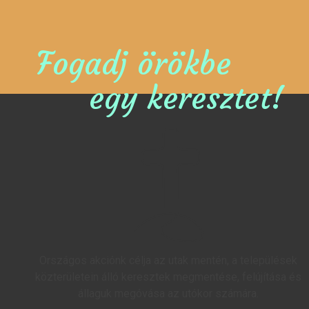
Fogadj örökbe
egy keresztet!
Országos akciónk célja az utak mentén, a települések
közterületein álló keresztek megmentése, felújítása és
állaguk megóvása az utókor számára.