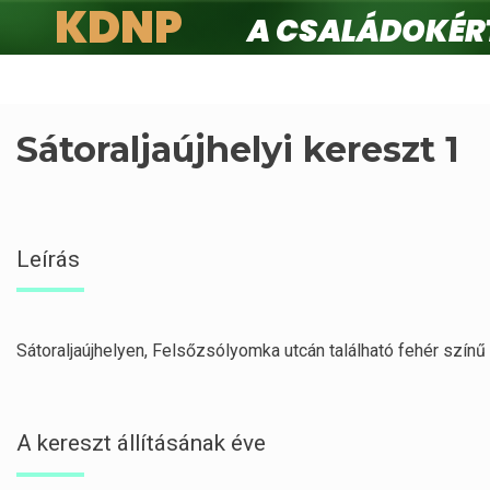
KDNP
A családokért.
Ugrás
a
tartalomra
Sátoraljaújhelyi kereszt 1
Leírás
Sátoraljaújhelyen, Felsőzsólyomka utcán található fehér színű 
A kereszt állításának éve