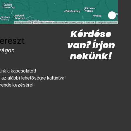
Kérdése
ereszt
van? Írjon
zágon
nekünk!
lünk a kapcsolatot!
az alábbi lehetőségre kattintva!
 rendelkezésére!