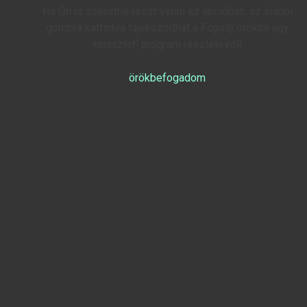
Ha Ön is szeretne részt venni az akcióban, az alábbi
gombra kattintva tájékozódhat a
Fogadj örökbe egy
keresztet!
program részleteiről!
örökbefogadom