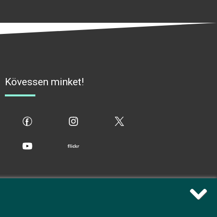
Kövessen minket!
fb
ig
x
yt
flickr