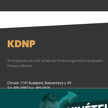
KDNP
A honlapunkon közölt tartalmak forrásmegjelöléssel szabadon
felhasználhatók.
Címünk: 1141 Budapest, Bazsarózsa u. 69.
Tel: 489-0880 Fax: 489-0879
E-mail:
kdnp
[kukac]
kdnp
.
hu
(kdnp[at]kdnp[dot]hu)