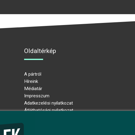
Oldaltérkép
A pártról
Híreink
Médiatár
Impresszum
Adatkezelési nyilatkozat
Átláthatósági nyilatkozat
Ugrás az oldal tetejére