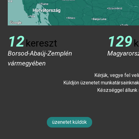
12
129
kereszt
k
Borsod-Abaúj-Zemplén
Magyarors
vármegyében
Kérjük, vegye fel ve
Küldjön üzenetet munkatársainknak 
Készséggel állunk
üzenetet küldök