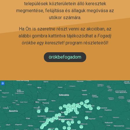
települések közterületein álló keresztek
megmentése, felújítása és állaguk megóvása az
utókor számára.
Ha Ön is szeretne részt venni az akcióban, az
alábbi gombra kattintva tájékozódhat a
Fogadj
örökbe egy keresztet!
program részleteiről!
örökbefogadom