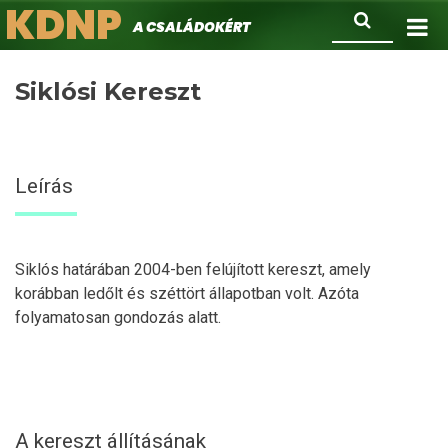
KDNP
Ugrás
Keresés
A családokért.
a
tartalomra
Siklósi Kereszt
Leírás
Siklós határában 2004-ben felújított kereszt, amely
korábban ledőlt és széttört állapotban volt. Azóta
folyamatosan gondozás alatt.
A kereszt állításának