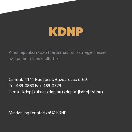
KDNP
A honlapunkon közölt tartalmak forrásmegjelöléssel
szabadon felhasználhatók.
Címünk: 1141 Budapest, Bazsarózsa u. 69.
Tel: 489-0880 Fax: 489-0879
E-mail:
kdnp
[kukac]
kdnp
.
hu
(kdnp[at]kdnp[dot]hu)
Minden jog fenntartva! © KDNP