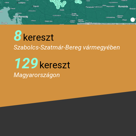
8
kereszt
Szabolcs-Szatmár-Bereg vármegyében
129
kereszt
Magyarországon