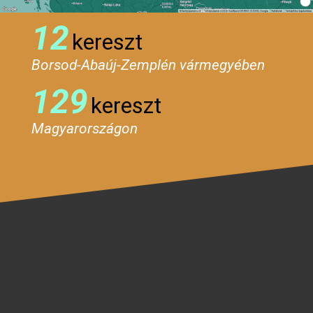
12
kereszt
Borsod-Abaúj-Zemplén vármegyében
129
kereszt
Magyarországon