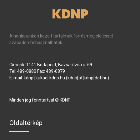
KDNP
A honlapunkon közölt tartalmak forrásmegjelöléssel
szabadon felhasználhatók.
Címünk: 1141 Budapest, Bazsarózsa u. 69.
Tel: 489-0880 Fax: 489-0879
E-mail:
kdnp
[kukac]
kdnp
.
hu
(kdnp[at]kdnp[dot]hu)
Minden jog fenntartva! © KDNP
Oldaltérkép