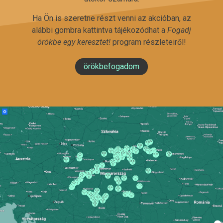
Ha Ön is szeretne részt venni az akcióban, az
alábbi gombra kattintva tájékozódhat a
Fogadj
örökbe egy keresztet!
program részleteiről!
örökbefogadom