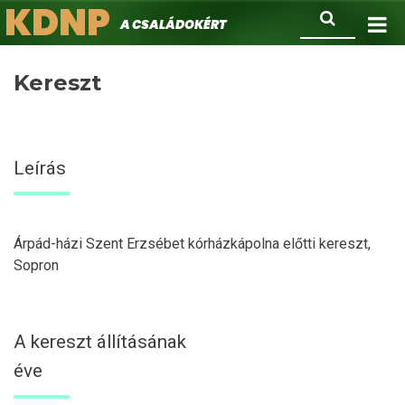
KDNP
Ugrás
Keresés
A családokért.
a
tartalomra
Kereszt
Leírás
Árpád-házi Szent Erzsébet kórházkápolna előtti kereszt,
Sopron
A kereszt állításának
éve