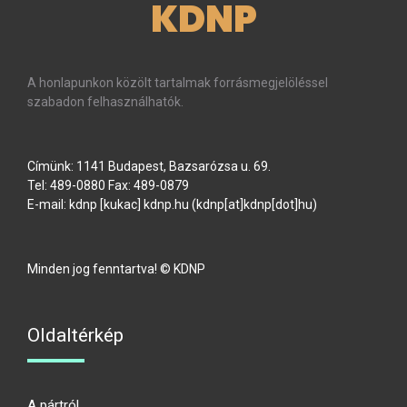
KDNP
A honlapunkon közölt tartalmak forrásmegjelöléssel
szabadon felhasználhatók.
Címünk: 1141 Budapest, Bazsarózsa u. 69.
Tel: 489-0880 Fax: 489-0879
E-mail:
kdnp
[kukac]
kdnp
.
hu
(kdnp[at]kdnp[dot]hu)
Minden jog fenntartva! © KDNP
Oldaltérkép
A pártról