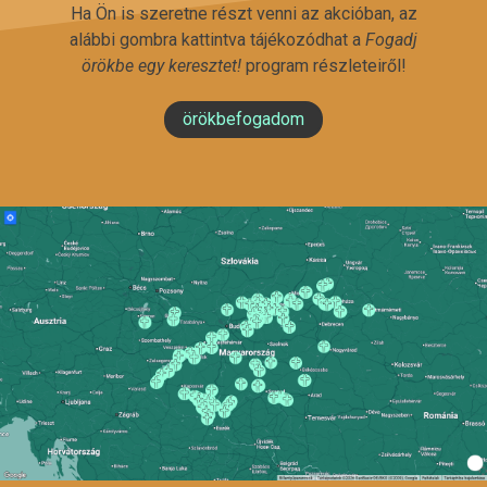
Ha Ön is szeretne részt venni az akcióban, az
alábbi gombra kattintva tájékozódhat a
Fogadj
örökbe egy keresztet!
program részleteiről!
örökbefogadom