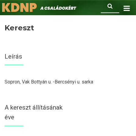
KDNP
Ugrás
Keresés
A családokért.
a
tartalomra
Kereszt
Leírás
Sopron, Vak Bottyán u. -Bercsényi u. sarka
A kereszt állításának
éve