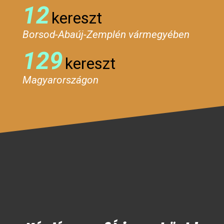
12
kereszt
Borsod-Abaúj-Zemplén vármegyében
129
kereszt
Magyarországon