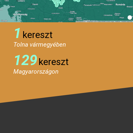
1
kereszt
Tolna vármegyében
129
kereszt
Magyarországon