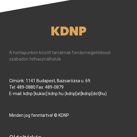
KDNP
A honlapunkon közölt tartalmak forrásmegjelöléssel
szabadon felhasználhatók.
Címünk: 1141 Budapest, Bazsarózsa u. 69.
Tel: 489-0880 Fax: 489-0879
E-mail:
kdnp
[kukac]
kdnp
.
hu
(kdnp[at]kdnp[dot]hu)
Minden jog fenntartva! © KDNP