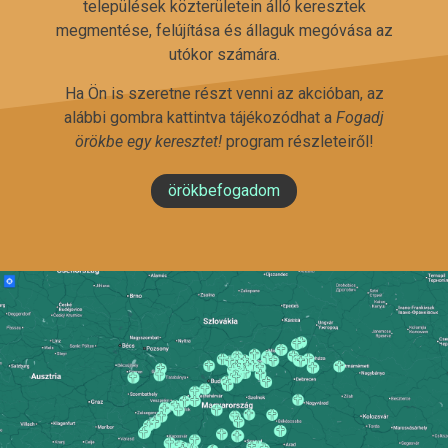
települések közterületein álló keresztek
megmentése, felújítása és állaguk megóvása az
utókor számára.
Ha Ön is szeretne részt venni az akcióban, az
alábbi gombra kattintva tájékozódhat a
Fogadj
örökbe egy keresztet!
program részleteiről!
örökbefogadom