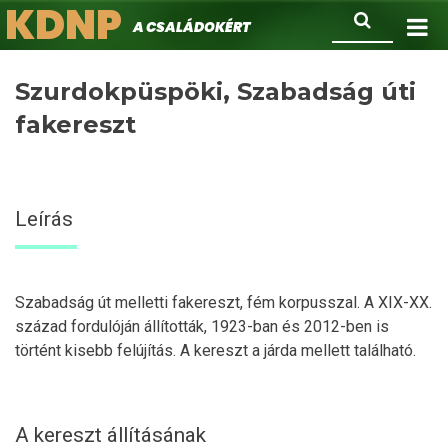
KDNP
Ugrás
Keresés
A családokért.
a
tartalomra
Szurdokpüspöki, Szabadság úti
fakereszt
Leírás
Szabadság út melletti fakereszt, fém korpusszal. A XIX-XX.
század fordulóján állították, 1923-ban és 2012-ben is
történt kisebb felújítás. A kereszt a járda mellett található.
A kereszt állításának