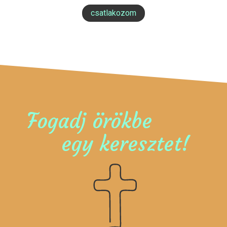
csatlakozom
Fogadj örökbe
egy keresztet!