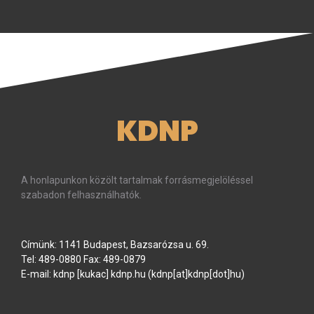
KDNP
A honlapunkon közölt tartalmak forrásmegjelöléssel
szabadon felhasználhatók.
Címünk: 1141 Budapest, Bazsarózsa u. 69.
Tel: 489-0880 Fax: 489-0879
E-mail:
kdnp
[kukac]
kdnp
.
hu
(kdnp[at]kdnp[dot]hu)