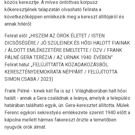
közös keresztje. A míves öntöttvas korpusz
kőkeresztjének talapzatán olvasható felirata a
következőképpen emlékezik meg a kereszt állítójáról és
annak hitéről:
Felirat elől: „HISZEM AZ ÖRÖK ÉLETET / ISTEN
DICSŐSÉGÉRE / JÓ SZÜLEINEK ÉS HŐSI HALOTT FIAINAK
/ ÁLDOTT EMLÉKEZETÉRE EMELTETTE / ÖZV. / FRANK
PÁLNÉ GERA TERÉZIA / AZ URNAK 1940. ÉVÉBEN”
Felirat hátul: „FELÚJÍTTATTA KÖZADAKOZÁSBÓL:
KERESZTÉNYDEMOKRATA NÉPPÁRT / FELÚJÍTOTTA:
SIMON CSABA / 2023)
Frank Pélné - kinek két fia is az I. Világháborúban halt hősi
halált - annak a Gera családnak a leánya, amelyik a település
határában található egyik, ún. Gera-keresztet állította. Mülek
Ferenc egykori sekrestyés emlékezete szerint 1940 előtt a
kápolna mellett hármas fakereszt őrizte a temetőben
nyugvók örök álmát.