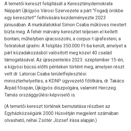
A temetői kereszt felújítását a Kereszténydemokrata
Néppárt Újkígyós Városi Szervezete a párt "Fogadj örökbe
egy keresztet!" felhívására kezdeményezte 2023
júniusában. A munkálatokkal Simon Csaba műköves mestert
bízta meg. A fehér márvány keresztet teljesen el kellett
bontani, műhelyben újracsiszolni, a corpus-t újrafesteni, a
feliratokat újraírni. A felújítás 350.000 Ft-ba került, amelyet a
párt közadakozásból valósított meg közel 40 család
támogatásával. Az újraszentelés 2023. szeptember 15-én,
a kígyósi búcsú előtti pénteken történt meg, amelyen részt
vett dr. Latorcai Csaba területfejlesztési
miniszterhelyettes, a KDNP ügyvezető főtitkára, dr. Takács
Árpád főispán, Újkígyós díszpolgára, valamint Herczeg
Tamás országgyűlési képviselő is.
(A temetői kereszt történek bemutatása részben az
Egyházközségünk 2000 Húsvétján megjelent számában
olvasható, néhai Zsótér József írása alapján.)