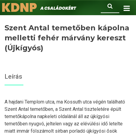
KDNP
Ugrás
Keresés
A családokért.
a
tartalomra
Szent Antal temetőben kápolna
melletti fehér márvány kereszt
(Újkígyós)
Leírás
A hajdani Templom utca, ma Kossuth utca végén található
Szent Antal temetőben, a Szent Antal tiszteletére épült
temetőkápolna napkeleti oldalánál áll az újkígyósi
temetőben nyugvó, jeltelen vagy az elévülési idő letelte
miatt immár fölszámolt sírban porladó újkígyósi ősök