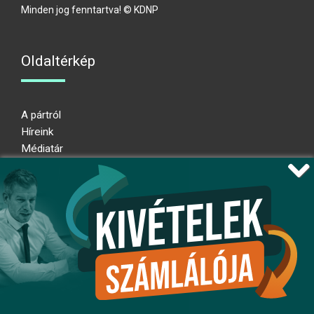
Minden jog fenntartva! © KDNP
Oldaltérkép
A pártról
Híreink
Médiatár
Impresszum
Adatkezelési nyilatkozat
Átláthatósági nyilatkozat
Ugrás az oldal tetejére
Kövessen minket!